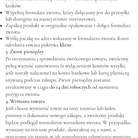
kroków:
Wypełnij formularz zwrotu, który dołączony jest do przesyłki
lub dostępny na naszej stronie internetowej.
Zapakuj produkt w oryginalne opakowanie i dołącz formularz
zwrotu.
Wyślij paczkę na adres wskazany w formularzu zwrotu. Koszt
odesłania towaru pokrywa
klient
.
3. Zwrot pieniędzy
Po otrzymaniu i sprawdzeniu zwróconego towaru, zwrócimy
pełną wartość zamówienia (z wyłączeniem kosztów wysyłki,
jeśli zostały naliczone) na konto bankowe lub kartę płatniczą
używaną podczas zakupu. Zwrot pieniędzy zostanie
zrealizowany w ciągu
do 14 dni roboczych
od momentu
przyjęcia zwrotu.
4. Wymiana towaru
Jeśli chcesz wymienić towar na inny rozmiar lub kolor,
prosimy o dokonanie nowego zakupu, a zwrócony produkt
będzie podlegał normalnym warunkom zwrotu. W przypadku
wymiany na ten sam produkt, skontaktuj się z nami, a
postaramy się pomóc w jak najszybszym załatwieniu wymiany.