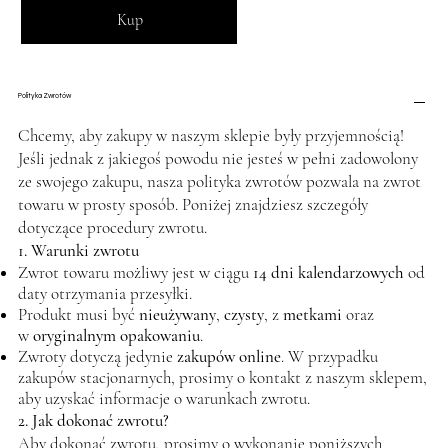
Kup
Polityka Zwrotów
Chcemy, aby zakupy w naszym sklepie były przyjemnością!
Jeśli jednak z jakiegoś powodu nie jesteś w pełni zadowolony
ze swojego zakupu, nasza polityka zwrotów pozwala na zwrot
towaru w prosty sposób. Poniżej znajdziesz szczegóły
dotyczące procedury zwrotu.
1. Warunki zwrotu
Zwrot towaru możliwy jest w ciągu
14 dni kalendarzowych
od
daty otrzymania przesyłki.
Produkt musi być
nieużywany
,
czysty
, z
metkami
oraz
w
oryginalnym opakowaniu
.
Zwroty dotyczą jedynie
zakupów online
. W przypadku
zakupów stacjonarnych, prosimy o kontakt z naszym sklepem,
aby uzyskać informacje o warunkach zwrotu.
2. Jak dokonać zwrotu?
Aby dokonać zwrotu, prosimy o wykonanie poniższych