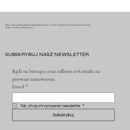
Sklep z odzieżą damską topowych skandynawskich marek i nie tylko. Najnowsze trendy, klasyka premium i moda
miejska. Wszystko w jednym miejscu.
SUBSKRYBUJ NASZ NEWSLETTER
Bądź na bierząco oraz odbierz 10% zniżki na 
pierwsze zamówienie.
Email
*
Tak, chcę otrzymywać newsletter.
*
Subskrybuj