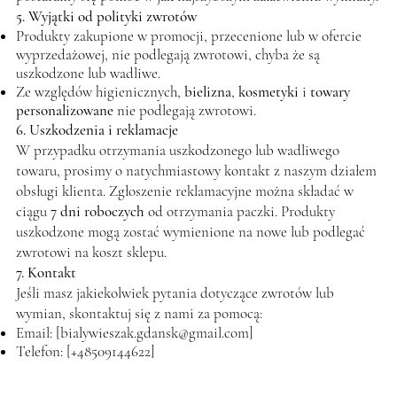
5. Wyjątki od polityki zwrotów
Produkty zakupione w promocji, przecenione lub w ofercie
wyprzedażowej, nie podlegają zwrotowi, chyba że są
uszkodzone lub wadliwe.
Ze względów higienicznych,
bielizna
,
kosmetyki
i
towary
personalizowane
nie podlegają zwrotowi.
6. Uszkodzenia i reklamacje
W przypadku otrzymania uszkodzonego lub wadliwego
towaru, prosimy o natychmiastowy kontakt z naszym działem
obsługi klienta. Zgłoszenie reklamacyjne można składać w
ciągu
7 dni roboczych
od otrzymania paczki. Produkty
uszkodzone mogą zostać wymienione na nowe lub podlegać
zwrotowi na koszt sklepu.
7. Kontakt
Jeśli masz jakiekolwiek pytania dotyczące zwrotów lub
wymian, skontaktuj się z nami za pomocą:
Email: [
bialywieszak.gdansk@gmail.com
]
Telefon: [+48509144622]