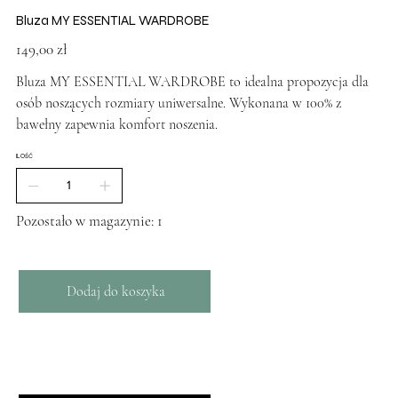
Bluza MY ESSENTIAL WARDROBE
Cena
149,00 zł
Bluza MY ESSENTIAL WARDROBE to idealna propozycja dla
osób noszących rozmiary uniwersalne. Wykonana w 100% z
bawełny zapewnia komfort noszenia.
ILOŚĆ
Pozostało w magazynie: 1
Dodaj do koszyka