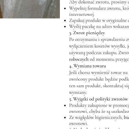
Aby dokonać zwrotu, prosimy 
Wypełnij formularz zwrotu, któr
internetowej.
Zapakuj produkt w oryginalne 
Wyślij paczkę na adres wskaza
3. Zwrot pieniędzy
Po otrzymaniu i sprawdzeniu z
wyłączeniem kosztów wysyłki, je
używaną podczas zakupu. Zwrot
roboczych
od momentu przyjęci
4. Wymiana towaru
Jeśli chcesz wymienić towar na
zwrócony produkt będzie pod
ten sam produkt, skontaktuj si
wymiany.
5. Wyjątki od polityki zwrotów
Produkty zakupione w promocji
zwrotowi, chyba że są uszkodzo
Ze względów higienicznych,
bi
zwrotowi.