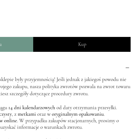
a
Kup
lepie były przyjemnością! Jeśli jednak z jakiegoś powodu nie
wojego zakupu, nasza polityka zwrotów pozwala na zwrot towaru
ziesz szczegóły dotyczące procedury zwrotu.
iągu
14 dni kalendarzowych
od daty otrzymania przesyłki.
czysty
, z
metkami
oraz w
oryginalnym opakowaniu
.
w online
. W przypadku zakupów stacjonarnych, prosimy o
 uzyskać informacje o warunkach zwrotu.