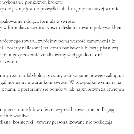
o wykonanie poniższych kroków:
y dołączony jest do przesyłki lub dostępny na naszej stronie
opakowanie i dołącz formularz zwrotu.
ny w formularzu zwrotu. Koszt odesłania towaru pokrywa
klient
.
wróconego towaru, zwrócimy pełną wartość zamówienia (z
śli zostały naliczone) na konto bankowe lub kartę płatniczą
 pieniędzy zostanie zrealizowany w ciągu
do 14 dni
a zwrotu.
 inny rozmiar lub kolor, prosimy o dokonanie nowego zakupu, a
legał normalnym warunkom zwrotu. W przypadku wymiany na
ę z nami, a postaramy się pomóc w jak najszybszym załatwieniu
, przecenione lub w ofercie wyprzedażowej, nie podlegają
ne lub wadliwe.
elizna
,
kosmetyki
i
towary personalizowane
nie podlegają