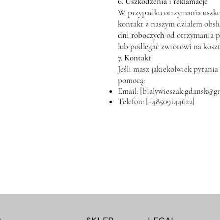
6. Uszkodzenia i reklamacje
W przypadku otrzymania uszko
kontakt z naszym działem obsłu
dni roboczych
od otrzymania p
lub podlegać zwrotowi na koszt
7. Kontakt
Jeśli masz jakiekolwiek pytani
pomocą:
Email: [
bialywieszak.gdansk@g
Telefon: [+48509144622]
m