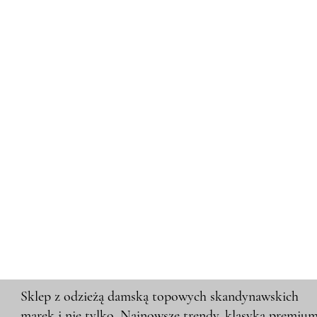
Sklep z odzieżą damską topowych skandynawskich
marek i nie tylko. Najnowsze trendy, klasyka premiu