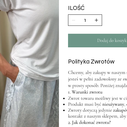
ILOŚĆ
Dodaj do koszyk
Polityka Zwrotów
Chcemy, aby zakupy w naszym sk
jesteś w pełni zadowolony ze s
w prosty sposób. Poniżej znajd
1. Warunki zwrotu
Zwrot towaru możliwy jest w c
Produkt musi być
nieużywany
,
Zwroty dotyczą jedynie
zakupó
kontakt z naszym sklepem, aby
2. Jak dokonać zwrotu?