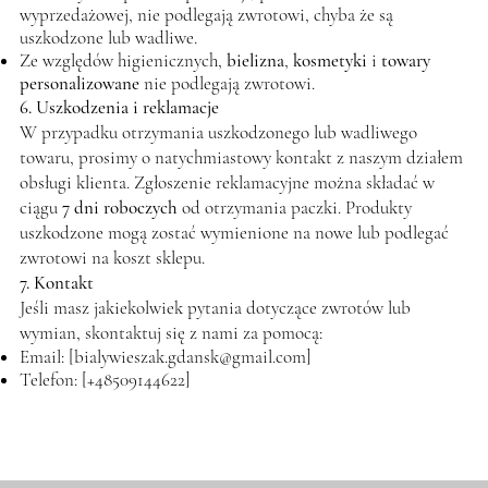
wyprzedażowej, nie podlegają zwrotowi, chyba że są
uszkodzone lub wadliwe.
Ze względów higienicznych,
bielizna
,
kosmetyki
i
towary
personalizowane
nie podlegają zwrotowi.
6. Uszkodzenia i reklamacje
W przypadku otrzymania uszkodzonego lub wadliwego
towaru, prosimy o natychmiastowy kontakt z naszym działem
obsługi klienta. Zgłoszenie reklamacyjne można składać w
ciągu
7 dni roboczych
od otrzymania paczki. Produkty
uszkodzone mogą zostać wymienione na nowe lub podlegać
zwrotowi na koszt sklepu.
7. Kontakt
Jeśli masz jakiekolwiek pytania dotyczące zwrotów lub
wymian, skontaktuj się z nami za pomocą:
Email: [
bialywieszak.gdansk@gmail.com
]
Telefon: [+48509144622]