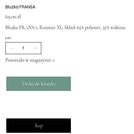
Bluzka FRANSA
Cena
69,00 zł
Bluzka FRANSA. Rozmiar XL. Skład: 65% poliester, 35% wiskoza.
ILOŚĆ
Pozostało w magazynie: 1
Dodaj do koszyka
Kup