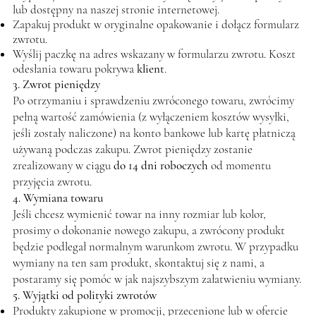
lub dostępny na naszej stronie internetowej.
Zapakuj produkt w oryginalne opakowanie i dołącz formularz
zwrotu.
Wyślij paczkę na adres wskazany w formularzu zwrotu. Koszt
odesłania towaru pokrywa
klient
.
3. Zwrot pieniędzy
Po otrzymaniu i sprawdzeniu zwróconego towaru, zwrócimy
pełną wartość zamówienia (z wyłączeniem kosztów wysyłki,
jeśli zostały naliczone) na konto bankowe lub kartę płatniczą
używaną podczas zakupu. Zwrot pieniędzy zostanie
zrealizowany w ciągu
do 14 dni roboczych
od momentu
przyjęcia zwrotu.
4. Wymiana towaru
Jeśli chcesz wymienić towar na inny rozmiar lub kolor,
prosimy o dokonanie nowego zakupu, a zwrócony produkt
będzie podlegał normalnym warunkom zwrotu. W przypadku
wymiany na ten sam produkt, skontaktuj się z nami, a
postaramy się pomóc w jak najszybszym załatwieniu wymiany.
5. Wyjątki od polityki zwrotów
Produkty zakupione w promocji, przecenione lub w ofercie