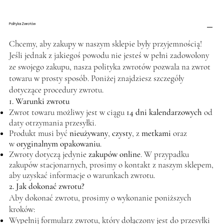
Polityka Zwrotów
Chcemy, aby zakupy w naszym sklepie były przyjemnością!
Jeśli jednak z jakiegoś powodu nie jesteś w pełni zadowolony
ze swojego zakupu, nasza polityka zwrotów pozwala na zwrot
towaru w prosty sposób. Poniżej znajdziesz szczegóły
dotyczące procedury zwrotu.
1. Warunki zwrotu
Zwrot towaru możliwy jest w ciągu
14 dni kalendarzowych
od
daty otrzymania przesyłki.
Produkt musi być
nieużywany
,
czysty
, z
metkami
oraz
w
oryginalnym opakowaniu
.
Zwroty dotyczą jedynie
zakupów online
. W przypadku
zakupów stacjonarnych, prosimy o kontakt z naszym sklepem,
aby uzyskać informacje o warunkach zwrotu.
2. Jak dokonać zwrotu?
Aby dokonać zwrotu, prosimy o wykonanie poniższych
kroków:
Wypełnij formularz zwrotu, który dołączony jest do przesyłki