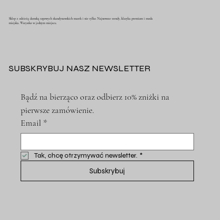
Sklep z odzieżą damską topowych skandynawskich marek i nie tylko. Najnowsze trendy, klasyka premium i moda
miejska. Wszystko w jednym miejscu.
SUBSKRYBUJ NASZ NEWSLETTER
Bądź na bierząco oraz odbierz 10% zniżki na 
pierwsze zamówienie.
Email
*
Tak, chcę otrzymywać newsletter.
*
Subskrybuj