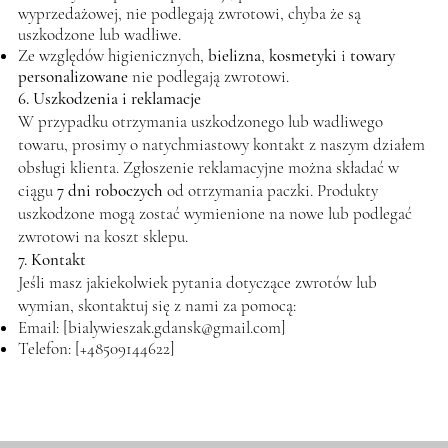
wyprzedażowej, nie podlegają zwrotowi, chyba że są
uszkodzone lub wadliwe.
Ze względów higienicznych,
bielizna
,
kosmetyki
i
towary
personalizowane
nie podlegają zwrotowi.
6. Uszkodzenia i reklamacje
W przypadku otrzymania uszkodzonego lub wadliwego
towaru, prosimy o natychmiastowy kontakt z naszym działem
obsługi klienta. Zgłoszenie reklamacyjne można składać w
ciągu
7 dni roboczych
od otrzymania paczki. Produkty
uszkodzone mogą zostać wymienione na nowe lub podlegać
zwrotowi na koszt sklepu.
7. Kontakt
Jeśli masz jakiekolwiek pytania dotyczące zwrotów lub
wymian, skontaktuj się z nami za pomocą:
Email: [
bialywieszak.gdansk@gmail.com
]
Telefon: [+48509144622]