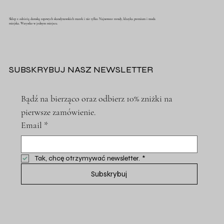
Sklep z odzieżą damską topowych skandynawskich marek i nie tylko. Najnowsze trendy, klasyka premium i moda
miejska. Wszystko w jednym miejscu.
SUBSKRYBUJ NASZ NEWSLETTER
Bądź na bierząco oraz odbierz 10% zniżki na 
pierwsze zamówienie.
Email
*
Tak, chcę otrzymywać newsletter.
*
Subskrybuj