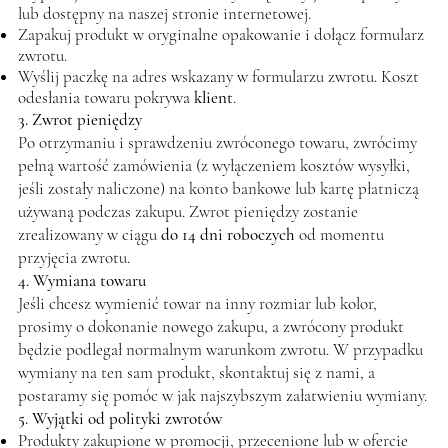
lub dostępny na naszej stronie internetowej.
Zapakuj produkt w oryginalne opakowanie i dołącz formularz
zwrotu.
Wyślij paczkę na adres wskazany w formularzu zwrotu. Koszt
odesłania towaru pokrywa
klient
.
3. Zwrot pieniędzy
Po otrzymaniu i sprawdzeniu zwróconego towaru, zwrócimy
pełną wartość zamówienia (z wyłączeniem kosztów wysyłki,
jeśli zostały naliczone) na konto bankowe lub kartę płatniczą
używaną podczas zakupu. Zwrot pieniędzy zostanie
zrealizowany w ciągu
do 14 dni roboczych
od momentu
przyjęcia zwrotu.
4. Wymiana towaru
Jeśli chcesz wymienić towar na inny rozmiar lub kolor,
prosimy o dokonanie nowego zakupu, a zwrócony produkt
będzie podlegał normalnym warunkom zwrotu. W przypadku
wymiany na ten sam produkt, skontaktuj się z nami, a
postaramy się pomóc w jak najszybszym załatwieniu wymiany.
5. Wyjątki od polityki zwrotów
Produkty zakupione w promocji, przecenione lub w ofercie