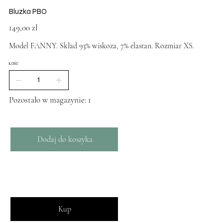
Bluzka PBO
Cena
149,00 zł
Model FANNY. Skład 93% wiskoza, 7% elastan. Rozmiar XS.
ILOŚĆ
Pozostało w magazynie: 1
Dodaj do koszyka
Kup