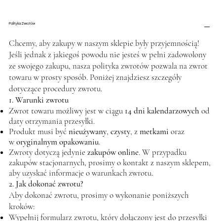
Polityka Zwrotów
Chcemy, aby zakupy w naszym sklepie były przyjemnością!
Jeśli jednak z jakiegoś powodu nie jesteś w pełni zadowolony
ze swojego zakupu, nasza polityka zwrotów pozwala na zwrot
towaru w prosty sposób. Poniżej znajdziesz szczegóły
dotyczące procedury zwrotu.
1. Warunki zwrotu
Zwrot towaru możliwy jest w ciągu
14 dni kalendarzowych
od
daty otrzymania przesyłki.
Produkt musi być
nieużywany
,
czysty
, z
metkami
oraz
w
oryginalnym opakowaniu
.
Zwroty dotyczą jedynie
zakupów online
. W przypadku
zakupów stacjonarnych, prosimy o kontakt z naszym sklepem,
aby uzyskać informacje o warunkach zwrotu.
2. Jak dokonać zwrotu?
Aby dokonać zwrotu, prosimy o wykonanie poniższych
kroków:
Wypełnij formularz zwrotu, który dołączony jest do przesyłki