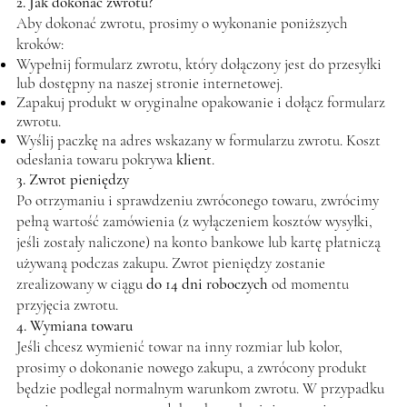
2. Jak dokonać zwrotu?
Aby dokonać zwrotu, prosimy o wykonanie poniższych
kroków:
Wypełnij formularz zwrotu, który dołączony jest do przesyłki
lub dostępny na naszej stronie internetowej.
Zapakuj produkt w oryginalne opakowanie i dołącz formularz
zwrotu.
Wyślij paczkę na adres wskazany w formularzu zwrotu. Koszt
odesłania towaru pokrywa
klient
.
3. Zwrot pieniędzy
Po otrzymaniu i sprawdzeniu zwróconego towaru, zwrócimy
pełną wartość zamówienia (z wyłączeniem kosztów wysyłki,
jeśli zostały naliczone) na konto bankowe lub kartę płatniczą
używaną podczas zakupu. Zwrot pieniędzy zostanie
zrealizowany w ciągu
do 14 dni roboczych
od momentu
przyjęcia zwrotu.
4. Wymiana towaru
Jeśli chcesz wymienić towar na inny rozmiar lub kolor,
prosimy o dokonanie nowego zakupu, a zwrócony produkt
będzie podlegał normalnym warunkom zwrotu. W przypadku