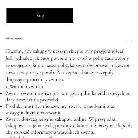
Kup
Polityka Zwrotów
Chcemy, aby zakupy w naszym sklepie były przyjemnością!
Jeśli jednak z jakiegoś powodu nie jesteś w pełni zadowolony
ze swojego zakupu, nasza polityka zwrotów pozwala na zwrot
towaru w prosty sposób. Poniżej znajdziesz szczegóły
dotyczące procedury zwrotu.
1. Warunki zwrotu
Zwrot towaru możliwy jest w ciągu
14 dni kalendarzowych
od
daty otrzymania przesyłki.
Produkt musi być
nieużywany
,
czysty
, z
metkami
oraz
w
oryginalnym opakowaniu
.
Zwroty dotyczą jedynie
zakupów online
. W przypadku
zakupów stacjonarnych, prosimy o kontakt z naszym sklepem,
aby uzyskać informacje o warunkach zwrotu.