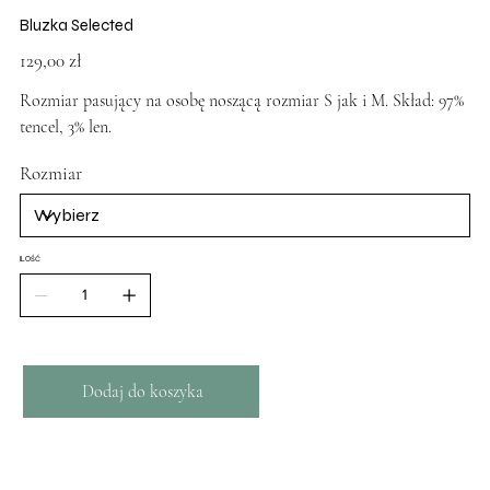
Bluzka Selected
Cena
129,00 zł
Rozmiar pasujący na osobę noszącą rozmiar S jak i M. Skład: 97%
tencel, 3% len.
Rozmiar
ILOŚĆ
Dodaj do koszyka