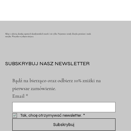
Sklep z odzieżą damską topowych skandynawskich marek i nie tylko. Najnowsze trendy, klasyka premium i moda
miejska. Wszystko w jednym miejscu.
SUBSKRYBUJ NASZ NEWSLETTER
Bądź na bierząco oraz odbierz 10% zniżki na 
pierwsze zamówienie.
Email
*
Tak, chcę otrzymywać newsletter.
*
Subskrybuj