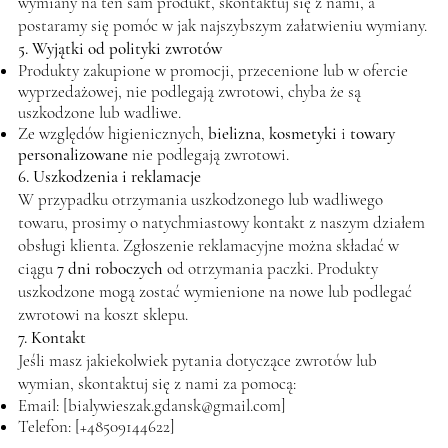
wymiany na ten sam produkt, skontaktuj się z nami, a
postaramy się pomóc w jak najszybszym załatwieniu wymiany.
5. Wyjątki od polityki zwrotów
Produkty zakupione w promocji, przecenione lub w ofercie
wyprzedażowej, nie podlegają zwrotowi, chyba że są
uszkodzone lub wadliwe.
Ze względów higienicznych,
bielizna
,
kosmetyki
i
towary
personalizowane
nie podlegają zwrotowi.
6. Uszkodzenia i reklamacje
W przypadku otrzymania uszkodzonego lub wadliwego
towaru, prosimy o natychmiastowy kontakt z naszym działem
obsługi klienta. Zgłoszenie reklamacyjne można składać w
ciągu
7 dni roboczych
od otrzymania paczki. Produkty
uszkodzone mogą zostać wymienione na nowe lub podlegać
zwrotowi na koszt sklepu.
7. Kontakt
Jeśli masz jakiekolwiek pytania dotyczące zwrotów lub
wymian, skontaktuj się z nami za pomocą:
Email: [
bialywieszak.gdansk@gmail.com
]
Telefon: [+48509144622]