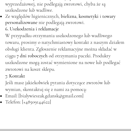
wyprzedażowej, nie podlegają zwrotowi, chyba że są
uszkodzone lub wadliwe.
Ze względów higienicznych,
bielizna
,
kosmetyki
i
towary
personalizowane
nie podlegają zwrotowi.
6. Uszkodzenia i reklamacje
W przypadku otrzymania uszkodzonego lub wadliwego
towaru, prosimy o natychmiastowy kontakt z naszym działem
obsługi klienta. Zgłoszenie reklamacyjne można składać w
ciągu
7 dni roboczych
od otrzymania paczki. Produkty
uszkodzone mogą zostać wymienione na nowe lub podlegać
zwrotowi na koszt sklepu.
7. Kontakt
Jeśli masz jakiekolwiek pytania dotyczące zwrotów lub
wymian, skontaktuj się z nami za pomocą:
Email: [
bialywieszak.gdansk@gmail.com
]
Telefon: [+48509144622]