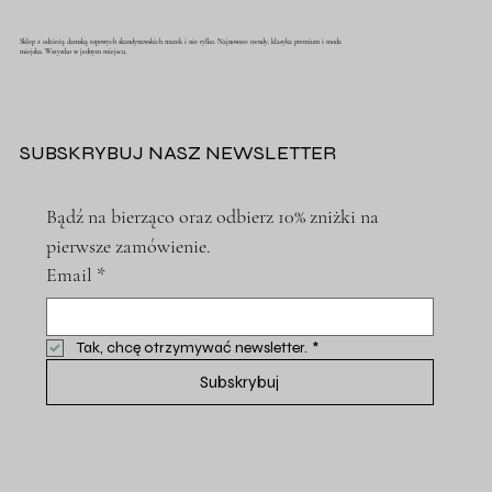
Sklep z odzieżą damską topowych skandynawskich marek i nie tylko. Najnowsze trendy, klasyka premium i moda
miejska. Wszystko w jednym miejscu.
SUBSKRYBUJ NASZ NEWSLETTER
Bądź na bierząco oraz odbierz 10% zniżki na 
pierwsze zamówienie.
Email
*
Tak, chcę otrzymywać newsletter.
*
Subskrybuj