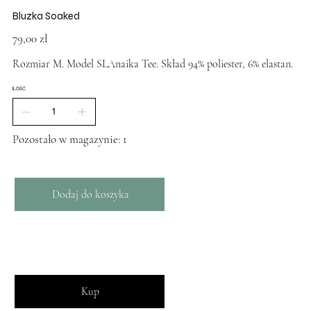
Bluzka Soaked
Cena
79,00 zł
Rozmiar M. Model SLAnaika Tee. Skład 94% poliester, 6% elastan.
ILOŚĆ
Pozostało w magazynie: 1
Dodaj do koszyka
Kup