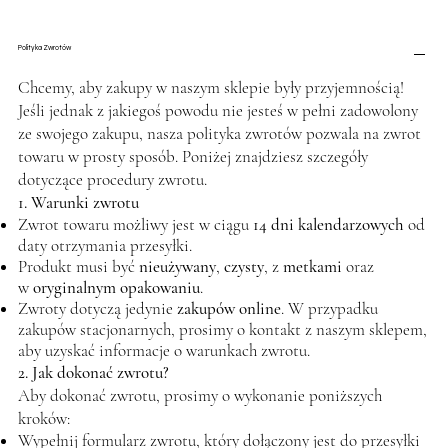
Polityka Zwrotów
Chcemy, aby zakupy w naszym sklepie były przyjemnością!
Jeśli jednak z jakiegoś powodu nie jesteś w pełni zadowolony
ze swojego zakupu, nasza polityka zwrotów pozwala na zwrot
towaru w prosty sposób. Poniżej znajdziesz szczegóły
dotyczące procedury zwrotu.
1. Warunki zwrotu
Zwrot towaru możliwy jest w ciągu
14 dni kalendarzowych
od
daty otrzymania przesyłki.
Produkt musi być
nieużywany
,
czysty
, z
metkami
oraz
w
oryginalnym opakowaniu
.
Zwroty dotyczą jedynie
zakupów online
. W przypadku
zakupów stacjonarnych, prosimy o kontakt z naszym sklepem,
aby uzyskać informacje o warunkach zwrotu.
2. Jak dokonać zwrotu?
Aby dokonać zwrotu, prosimy o wykonanie poniższych
kroków:
Wypełnij formularz zwrotu, który dołączony jest do przesyłki