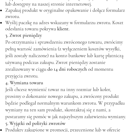
lub dostępny na naszej stronie internetowej.
Zapakuj produkt w oryginalne opakowanie i dołącz formularz
zwrotu.
Wyślij paczkę na adres wskazany w formularzu zwrotu. Koszt
odesłania towaru pokrywa
klient
.
3. Zwrot pieniędzy
Po otrzymaniu i sprawdzeniu zwróconego towaru, zwrócimy
pełną wartość zamówienia (z wyłączeniem kosztów wysyłki,
jeśli zostały naliczone) na konto bankowe lub kartę płatniczą
używaną podczas zakupu. Zwrot pieniędzy zostanie
zrealizowany w ciągu
do 14 dni roboczych
od momentu
przyjęcia zwrotu.
4. Wymiana towaru
Jeśli chcesz wymienić towar na inny rozmiar lub kolor,
prosimy o dokonanie nowego zakupu, a zwrócony produkt
będzie podlegał normalnym warunkom zwrotu. W przypadku
wymiany na ten sam produkt, skontaktuj się z nami, a
postaramy się pomóc w jak najszybszym załatwieniu wymiany.
5. Wyjątki od polityki zwrotów
Produkty zakupione w promocji, przecenione lub w ofercie