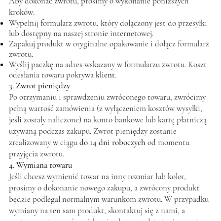
Aby dokonać zwrotu, prosimy o wykonanie poniższych
kroków:
Wypełnij formularz zwrotu, który dołączony jest do przesyłki
lub dostępny na naszej stronie internetowej.
Zapakuj produkt w oryginalne opakowanie i dołącz formularz
zwrotu.
Wyślij paczkę na adres wskazany w formularzu zwrotu. Koszt
odesłania towaru pokrywa
klient
.
3. Zwrot pieniędzy
Po otrzymaniu i sprawdzeniu zwróconego towaru, zwrócimy
pełną wartość zamówienia (z wyłączeniem kosztów wysyłki,
jeśli zostały naliczone) na konto bankowe lub kartę płatniczą
używaną podczas zakupu. Zwrot pieniędzy zostanie
zrealizowany w ciągu
do 14 dni roboczych
od momentu
przyjęcia zwrotu.
4. Wymiana towaru
Jeśli chcesz wymienić towar na inny rozmiar lub kolor,
prosimy o dokonanie nowego zakupu, a zwrócony produkt
będzie podlegał normalnym warunkom zwrotu. W przypadku
wymiany na ten sam produkt, skontaktuj się z nami, a