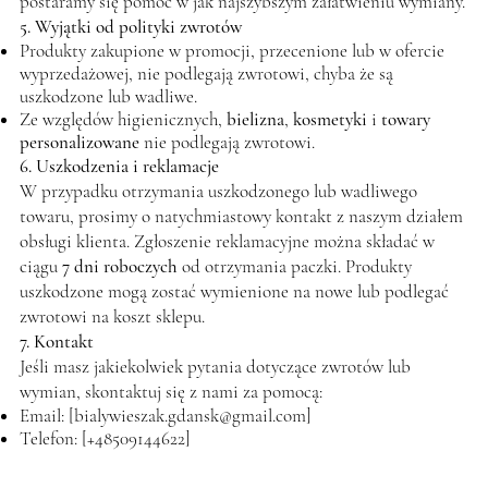
postaramy się pomóc w jak najszybszym załatwieniu wymiany.
5. Wyjątki od polityki zwrotów
Produkty zakupione w promocji, przecenione lub w ofercie
wyprzedażowej, nie podlegają zwrotowi, chyba że są
uszkodzone lub wadliwe.
Ze względów higienicznych,
bielizna
,
kosmetyki
i
towary
personalizowane
nie podlegają zwrotowi.
6. Uszkodzenia i reklamacje
W przypadku otrzymania uszkodzonego lub wadliwego
towaru, prosimy o natychmiastowy kontakt z naszym działem
obsługi klienta. Zgłoszenie reklamacyjne można składać w
ciągu
7 dni roboczych
od otrzymania paczki. Produkty
uszkodzone mogą zostać wymienione na nowe lub podlegać
zwrotowi na koszt sklepu.
7. Kontakt
Jeśli masz jakiekolwiek pytania dotyczące zwrotów lub
wymian, skontaktuj się z nami za pomocą:
Email: [
bialywieszak.gdansk@gmail.com
]
Telefon: [+48509144622]