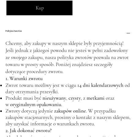
Kup
Polityka Zwrotów
Chcemy, aby zakupy w naszym sklepie były przyjemnością!
Jeśli jednak z jakiegoś powodu nie jesteś w pełni zadowolony
ze swojego zakupu, nasza polityka zwrotów pozwala na zwrot
towaru w prosty sposób. Poniżej znajdziesz szczegóły
dotyczące procedury zwrotu.
1. Warunki zwrotu
Zwrot towaru możliwy jest w ciągu
14 dni kalendarzowych
od
daty otrzymania przesyłki.
Produkt musi być
nieużywany
,
czysty
, z
metkami
oraz
w
oryginalnym opakowaniu
.
Zwroty dotyczą jedynie
zakupów online
. W przypadku
zakupów stacjonarnych, prosimy o kontakt z naszym sklepem,
aby uzyskać informacje o warunkach zwrotu.
2. Jak dokonać zwrotu?