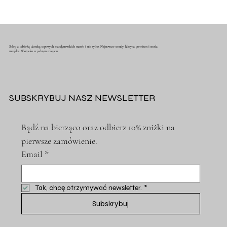
Sklep z odzieżą damską topowych skandynawskich marek i nie tylko. Najnowsze trendy, klasyka premium i moda
miejska. Wszystko w jednym miejscu.
SUBSKRYBUJ NASZ NEWSLETTER
Bądź na bierząco oraz odbierz 10% zniżki na 
pierwsze zamówienie.
Email
*
Tak, chcę otrzymywać newsletter.
*
Subskrybuj