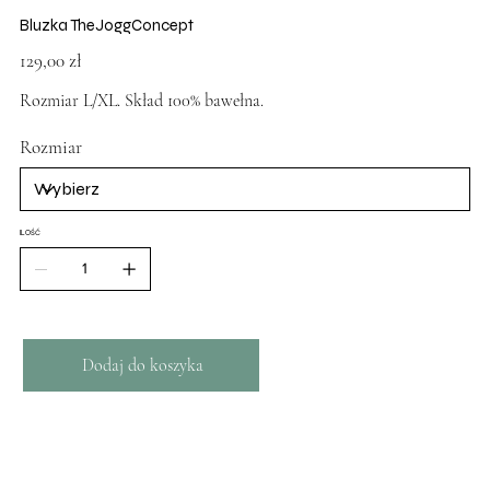
Bluzka TheJoggConcept
Cena
129,00 zł
Rozmiar L/XL. Skład 100% bawełna.
Rozmiar
ILOŚĆ
Dodaj do koszyka