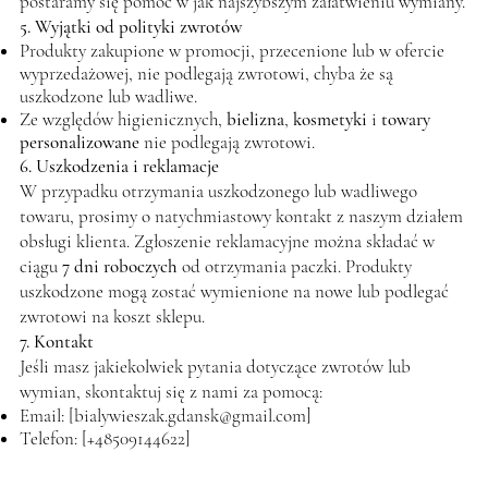
postaramy się pomóc w jak najszybszym załatwieniu wymiany.
5. Wyjątki od polityki zwrotów
Produkty zakupione w promocji, przecenione lub w ofercie
wyprzedażowej, nie podlegają zwrotowi, chyba że są
uszkodzone lub wadliwe.
Ze względów higienicznych,
bielizna
,
kosmetyki
i
towary
personalizowane
nie podlegają zwrotowi.
6. Uszkodzenia i reklamacje
W przypadku otrzymania uszkodzonego lub wadliwego
towaru, prosimy o natychmiastowy kontakt z naszym działem
obsługi klienta. Zgłoszenie reklamacyjne można składać w
ciągu
7 dni roboczych
od otrzymania paczki. Produkty
uszkodzone mogą zostać wymienione na nowe lub podlegać
zwrotowi na koszt sklepu.
7. Kontakt
Jeśli masz jakiekolwiek pytania dotyczące zwrotów lub
wymian, skontaktuj się z nami za pomocą:
Email: [
bialywieszak.gdansk@gmail.com
]
Telefon: [+48509144622]