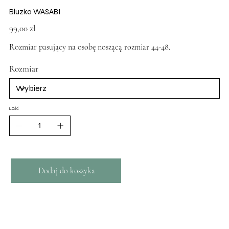
Bluzka WASABI
Cena
99,00 zł
Rozmiar pasujący na osobę noszącą rozmiar 44-48.
Rozmiar
ILOŚĆ
Dodaj do koszyka