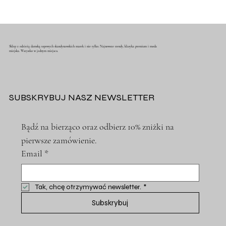
Sklep z odzieżą damską topowych skandynawskich marek i nie tylko. Najnowsze trendy, klasyka premium i moda
miejska. Wszystko w jednym miejscu.
SUBSKRYBUJ NASZ NEWSLETTER
Bądź na bierząco oraz odbierz 10% zniżki na 
pierwsze zamówienie.
Email
*
Tak, chcę otrzymywać newsletter.
*
Subskrybuj