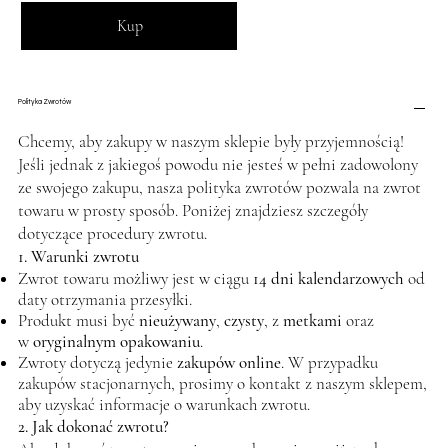
Kup
Polityka Zwrotów
Chcemy, aby zakupy w naszym sklepie były przyjemnością!
Jeśli jednak z jakiegoś powodu nie jesteś w pełni zadowolony
ze swojego zakupu, nasza polityka zwrotów pozwala na zwrot
towaru w prosty sposób. Poniżej znajdziesz szczegóły
dotyczące procedury zwrotu.
1. Warunki zwrotu
Zwrot towaru możliwy jest w ciągu
14 dni kalendarzowych
od
daty otrzymania przesyłki.
Produkt musi być
nieużywany
,
czysty
, z
metkami
oraz
w
oryginalnym opakowaniu
.
Zwroty dotyczą jedynie
zakupów online
. W przypadku
zakupów stacjonarnych, prosimy o kontakt z naszym sklepem,
aby uzyskać informacje o warunkach zwrotu.
2. Jak dokonać zwrotu?