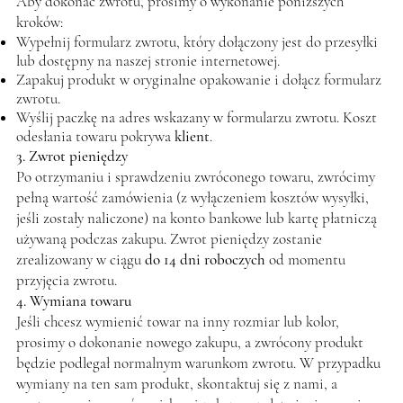
Aby dokonać zwrotu, prosimy o wykonanie poniższych
kroków:
Wypełnij formularz zwrotu, który dołączony jest do przesyłki
lub dostępny na naszej stronie internetowej.
Zapakuj produkt w oryginalne opakowanie i dołącz formularz
zwrotu.
Wyślij paczkę na adres wskazany w formularzu zwrotu. Koszt
odesłania towaru pokrywa
klient
.
3. Zwrot pieniędzy
Po otrzymaniu i sprawdzeniu zwróconego towaru, zwrócimy
pełną wartość zamówienia (z wyłączeniem kosztów wysyłki,
jeśli zostały naliczone) na konto bankowe lub kartę płatniczą
używaną podczas zakupu. Zwrot pieniędzy zostanie
zrealizowany w ciągu
do 14 dni roboczych
od momentu
przyjęcia zwrotu.
4. Wymiana towaru
Jeśli chcesz wymienić towar na inny rozmiar lub kolor,
prosimy o dokonanie nowego zakupu, a zwrócony produkt
będzie podlegał normalnym warunkom zwrotu. W przypadku
wymiany na ten sam produkt, skontaktuj się z nami, a