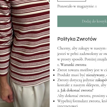
Pozostało w magazynie: 1
Dodaj do koszyk
Polityka Zwrotów
Chcemy, aby zakupy w naszym sk
jesteś w pełni zadowolony ze s
w prosty sposób. Poniżej znajd
1. Warunki zwrotu
Zwrot towaru możliwy jest w c
Produkt musi być
nieużywany
,
Zwroty dotyczą jedynie
zakupó
kontakt z naszym sklepem, aby
2. Jak dokonać zwrotu?
Aby dokonać zwrotu, prosimy 
Wypełnij formularz zwrotu, któr
internetowej.