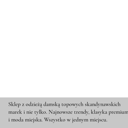
Sklep z odzieżą damską topowych skandynawskich
marek i nie tylko. Najnowsze trendy, klasyka premiu
i moda miejska. Wszystko w jednym miejscu.