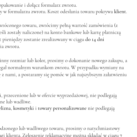
opakowanie i dołącz formularz zwrotu.
ny w formularzu zwrotu. Koszt odesłania towaru pokrywa
klient
.
wróconego towaru, zwrócimy pełną wartość zamówienia (z
śli zostały naliczone) na konto bankowe lub kartę płatniczą
 pieniędzy zostanie zrealizowany w ciągu
do 14 dni
a zwrotu.
 inny rozmiar lub kolor, prosimy o dokonanie nowego zakupu, a
legał normalnym warunkom zwrotu. W przypadku wymiany na
ę z nami, a postaramy się pomóc w jak najszybszym załatwieniu
, przecenione lub w ofercie wyprzedażowej, nie podlegają
ne lub wadliwe.
elizna
,
kosmetyki
i
towary personalizowane
nie podlegają
dzonego lub wadliwego towaru, prosimy o natychmiastowy
gi klienta. Zgłoszenie reklamacyjne można składać w ciągu
7