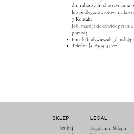
dni roboczych
od otrzymania p
lub podlegać zwrotowi na koszt
7. Kontakt
Jeśli masz jakiekolwiek pytani
pomocą:
Email: [
bialywieszak.gdansk@g
Telefon: [+48509144622]
m
SKLEP
LEGAL
Szukaj
Regulamin Sklepu