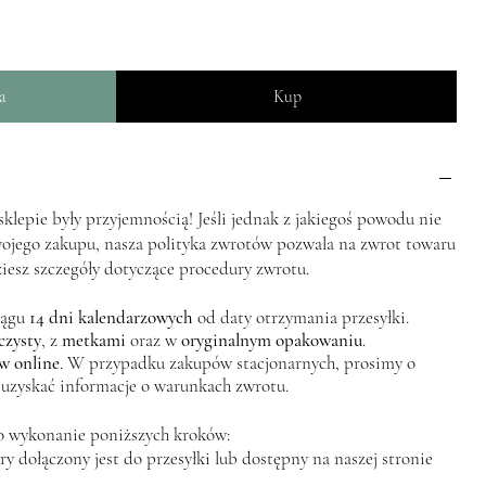
a
Kup
lepie były przyjemnością! Jeśli jednak z jakiegoś powodu nie
wojego zakupu, nasza polityka zwrotów pozwala na zwrot towaru
ziesz szczegóły dotyczące procedury zwrotu.
iągu
14 dni kalendarzowych
od daty otrzymania przesyłki.
czysty
, z
metkami
oraz w
oryginalnym opakowaniu
.
w online
. W przypadku zakupów stacjonarnych, prosimy o
 uzyskać informacje o warunkach zwrotu.
o wykonanie poniższych kroków:
y dołączony jest do przesyłki lub dostępny na naszej stronie