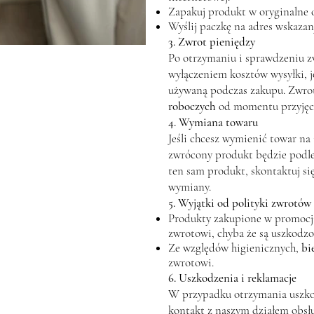
Zapakuj produkt w oryginalne 
Wyślij paczkę na adres wskaza
3. Zwrot pieniędzy
Po otrzymaniu i sprawdzeniu z
wyłączeniem kosztów wysyłki, je
używaną podczas zakupu. Zwrot
roboczych
od momentu przyjęci
4. Wymiana towaru
Jeśli chcesz wymienić towar na
zwrócony produkt będzie pod
ten sam produkt, skontaktuj si
wymiany.
5. Wyjątki od polityki zwrotów
Produkty zakupione w promocji
zwrotowi, chyba że są uszkodzo
Ze względów higienicznych,
bi
zwrotowi.
6. Uszkodzenia i reklamacje
W przypadku otrzymania uszko
kontakt z naszym działem obsłu