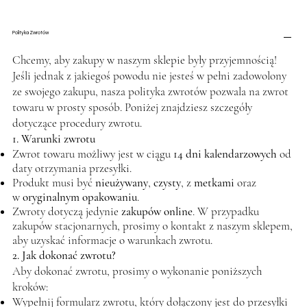
Polityka Zwrotów
Chcemy, aby zakupy w naszym sklepie były przyjemnością!
Jeśli jednak z jakiegoś powodu nie jesteś w pełni zadowolony
ze swojego zakupu, nasza polityka zwrotów pozwala na zwrot
towaru w prosty sposób. Poniżej znajdziesz szczegóły
dotyczące procedury zwrotu.
1. Warunki zwrotu
Zwrot towaru możliwy jest w ciągu
14 dni kalendarzowych
od
daty otrzymania przesyłki.
Produkt musi być
nieużywany
,
czysty
, z
metkami
oraz
w
oryginalnym opakowaniu
.
Zwroty dotyczą jedynie
zakupów online
. W przypadku
zakupów stacjonarnych, prosimy o kontakt z naszym sklepem,
aby uzyskać informacje o warunkach zwrotu.
2. Jak dokonać zwrotu?
Aby dokonać zwrotu, prosimy o wykonanie poniższych
kroków:
Wypełnij formularz zwrotu, który dołączony jest do przesyłki