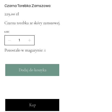
Czarna Torebka Zamszowa
Cena
229,00 zł
Czarna torebka ze skóry zamszowej.
ILOŚĆ
Pozostało w magazynie: 1
Dodaj do koszyka
Kup