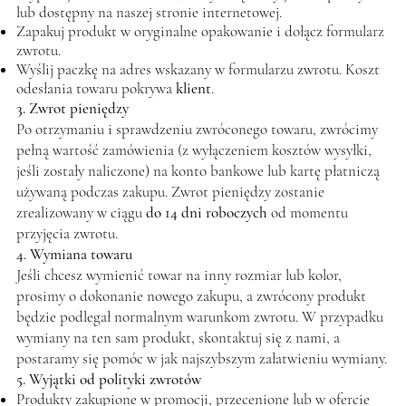
lub dostępny na naszej stronie internetowej.
Zapakuj produkt w oryginalne opakowanie i dołącz formularz
zwrotu.
Wyślij paczkę na adres wskazany w formularzu zwrotu. Koszt
odesłania towaru pokrywa
klient
.
3. Zwrot pieniędzy
Po otrzymaniu i sprawdzeniu zwróconego towaru, zwrócimy
pełną wartość zamówienia (z wyłączeniem kosztów wysyłki,
jeśli zostały naliczone) na konto bankowe lub kartę płatniczą
używaną podczas zakupu. Zwrot pieniędzy zostanie
zrealizowany w ciągu
do 14 dni roboczych
od momentu
przyjęcia zwrotu.
4. Wymiana towaru
Jeśli chcesz wymienić towar na inny rozmiar lub kolor,
prosimy o dokonanie nowego zakupu, a zwrócony produkt
będzie podlegał normalnym warunkom zwrotu. W przypadku
wymiany na ten sam produkt, skontaktuj się z nami, a
postaramy się pomóc w jak najszybszym załatwieniu wymiany.
5. Wyjątki od polityki zwrotów
Produkty zakupione w promocji, przecenione lub w ofercie