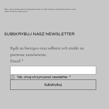
Sklep z odzieżą damską topowych skandynawskich marek i nie tylko. Najnowsze trendy, klasyka premium i moda
miejska. Wszystko w jednym miejscu.
SUBSKRYBUJ NASZ NEWSLETTER
Bądź na bierząco oraz odbierz 10% zniżki na 
pierwsze zamówienie.
Email
*
Tak, chcę otrzymywać newsletter.
*
Subskrybuj