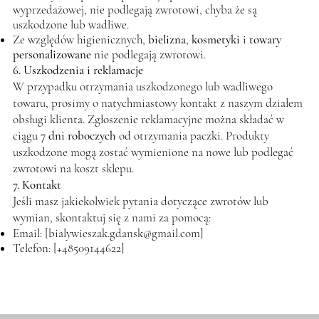
wyprzedażowej, nie podlegają zwrotowi, chyba że są
uszkodzone lub wadliwe.
Ze względów higienicznych,
bielizna
,
kosmetyki
i
towary
personalizowane
nie podlegają zwrotowi.
6. Uszkodzenia i reklamacje
W przypadku otrzymania uszkodzonego lub wadliwego
towaru, prosimy o natychmiastowy kontakt z naszym działem
obsługi klienta. Zgłoszenie reklamacyjne można składać w
ciągu
7 dni roboczych
od otrzymania paczki. Produkty
uszkodzone mogą zostać wymienione na nowe lub podlegać
zwrotowi na koszt sklepu.
7. Kontakt
Jeśli masz jakiekolwiek pytania dotyczące zwrotów lub
wymian, skontaktuj się z nami za pomocą:
Email: [
bialywieszak.gdansk@gmail.com
]
Telefon: [+48509144622]