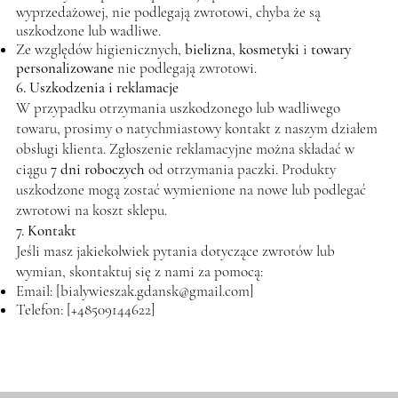
wyprzedażowej, nie podlegają zwrotowi, chyba że są
uszkodzone lub wadliwe.
Ze względów higienicznych,
bielizna
,
kosmetyki
i
towary
personalizowane
nie podlegają zwrotowi.
6. Uszkodzenia i reklamacje
W przypadku otrzymania uszkodzonego lub wadliwego
towaru, prosimy o natychmiastowy kontakt z naszym działem
obsługi klienta. Zgłoszenie reklamacyjne można składać w
ciągu
7 dni roboczych
od otrzymania paczki. Produkty
uszkodzone mogą zostać wymienione na nowe lub podlegać
zwrotowi na koszt sklepu.
7. Kontakt
Jeśli masz jakiekolwiek pytania dotyczące zwrotów lub
wymian, skontaktuj się z nami za pomocą:
Email: [
bialywieszak.gdansk@gmail.com
]
Telefon: [+48509144622]