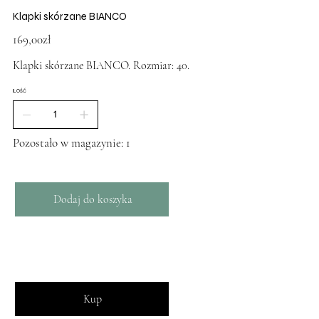
Klapki skórzane BIANCO
Cena
169,00zł
Klapki skórzane BIANCO. Rozmiar: 40.
ILOŚĆ
Pozostało w magazynie: 1
Dodaj do koszyka
Kup