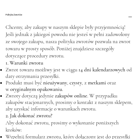
Polityka Zwrotów
Chcemy, aby zakupy w naszym sklepie były przyjemnością!
Jeśli jednak z jakiegoś powodu nie jesteś w pełni zadowolony
ze swojego zakupu, nasza polityka zwrotów pozwala na zwrot
towaru w prosty sposób. Poniżej znajdziesz szczegóły
dotyczące procedury zwrotu.
1. Warunki zwrotu
Zwrot towaru możliwy jest w ciągu
14 dni kalendarzowych
od
daty otrzymania przesyłki.
Produkt musi być
nieużywany
,
czysty
, z
metkami
oraz
w
oryginalnym opakowaniu
.
Zwroty dotyczą jedynie
zakupów online
. W przypadku
zakupów stacjonarnych, prosimy o kontakt z naszym sklepem,
aby uzyskać informacje o warunkach zwrotu.
2. Jak dokonać zwrotu?
Aby dokonać zwrotu, prosimy o wykonanie poniższych
kroków:
Wypełnij formularz zwrotu, który dołączony jest do przesyłki