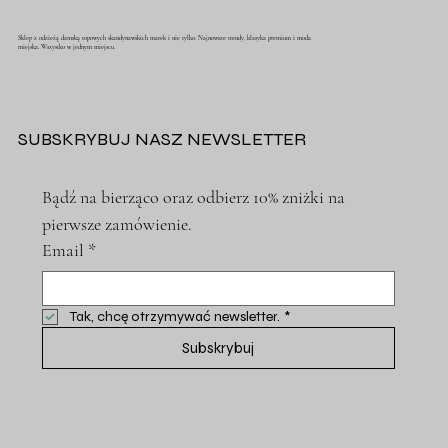
Sklep z odzieżą damską topowych skandynawskich marek i nie tylko. Najnowsze trendy, klasyka premium i moda
miejska. Wszystko w jednym miejscu.
SUBSKRYBUJ NASZ NEWSLETTER
Bądź na bierząco oraz odbierz 10% zniżki na 
pierwsze zamówienie.
Email
*
Tak, chcę otrzymywać newsletter.
*
Subskrybuj