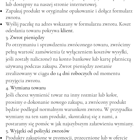
lub dostępny na naszej stronie internetowej.
Zapakuj produkt w oryginalne opakowanie i dołącz formularz
zwrotu.
Wyślij paczkę na adres wskazany w formularzu zwrotu. Koszt
odesłania towaru pokrywa
klient
.
3. Zwrot pieniędzy
Po otrzymaniu i sprawdzeniu zwróconego towaru, zwrócimy
pełną wartość zamówienia (z wyłączeniem kosztów wysyłki,
jeśli zostały naliczone) na konto bankowe lub kartę płatniczą
używaną podczas zakupu. Zwrot pieniędzy zostanie
zrealizowany w ciągu
do 14 dni roboczych
od momentu
przyjęcia zwrotu.
4. Wymiana towaru
Jeśli chcesz wymienić towar na inny rozmiar lub kolor,
prosimy o dokonanie nowego zakupu, a zwrócony produkt
będzie podlegał normalnym warunkom zwrotu. W przypadku
wymiany na ten sam produkt, skontaktuj się z nami, a
postaramy się pomóc w jak najszybszym załatwieniu wymiany.
5. Wyjątki od polityki zwrotów
Produkty zakupione w promocji, przecenione lub w ofercie