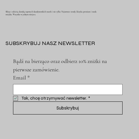
Sklep z odzieżą damską topowych skandynawskich marek i nie tylko. Najnowsze trendy, klasyka premium i moda
miejska. Wszystko w jednym miejscu.
SUBSKRYBUJ NASZ NEWSLETTER
Bądź na bierząco oraz odbierz 10% zniżki na 
pierwsze zamówienie.
Email
*
Tak, chcę otrzymywać newsletter.
*
Subskrybuj