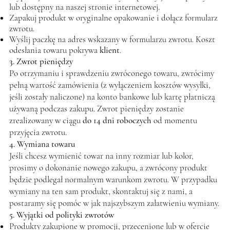
lub dostępny na naszej stronie internetowej.
Zapakuj produkt w oryginalne opakowanie i dołącz formularz
zwrotu.
Wyślij paczkę na adres wskazany w formularzu zwrotu. Koszt
odesłania towaru pokrywa
klient
.
3. Zwrot pieniędzy
Po otrzymaniu i sprawdzeniu zwróconego towaru, zwrócimy
pełną wartość zamówienia (z wyłączeniem kosztów wysyłki,
jeśli zostały naliczone) na konto bankowe lub kartę płatniczą
używaną podczas zakupu. Zwrot pieniędzy zostanie
zrealizowany w ciągu
do 14 dni roboczych
od momentu
przyjęcia zwrotu.
4. Wymiana towaru
Jeśli chcesz wymienić towar na inny rozmiar lub kolor,
prosimy o dokonanie nowego zakupu, a zwrócony produkt
będzie podlegał normalnym warunkom zwrotu. W przypadku
wymiany na ten sam produkt, skontaktuj się z nami, a
postaramy się pomóc w jak najszybszym załatwieniu wymiany.
5. Wyjątki od polityki zwrotów
Produkty zakupione w promocji, przecenione lub w ofercie