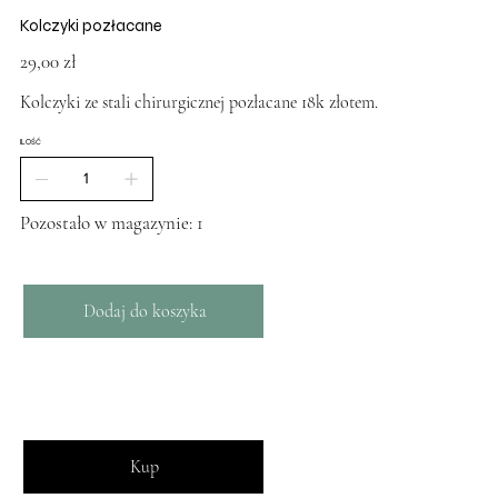
Kolczyki pozłacane
Cena
29,00 zł
Kolczyki ze stali chirurgicznej pozłacane 18k złotem.
ILOŚĆ
Pozostało w magazynie: 1
Dodaj do koszyka
Kup