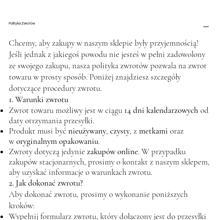
Polityka Zwrotów
Chcemy, aby zakupy w naszym sklepie były przyjemnością!
Jeśli jednak z jakiegoś powodu nie jesteś w pełni zadowolony
ze swojego zakupu, nasza polityka zwrotów pozwala na zwrot
towaru w prosty sposób. Poniżej znajdziesz szczegóły
dotyczące procedury zwrotu.
1. Warunki zwrotu
Zwrot towaru możliwy jest w ciągu
14 dni kalendarzowych
od
daty otrzymania przesyłki.
Produkt musi być
nieużywany
,
czysty
, z
metkami
oraz
w
oryginalnym opakowaniu
.
Zwroty dotyczą jedynie
zakupów online
. W przypadku
zakupów stacjonarnych, prosimy o kontakt z naszym sklepem,
aby uzyskać informacje o warunkach zwrotu.
2. Jak dokonać zwrotu?
Aby dokonać zwrotu, prosimy o wykonanie poniższych
kroków:
Wypełnij formularz zwrotu, który dołączony jest do przesyłki