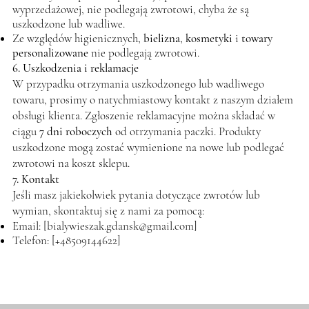
wyprzedażowej, nie podlegają zwrotowi, chyba że są
uszkodzone lub wadliwe.
Ze względów higienicznych,
bielizna
,
kosmetyki
i
towary
personalizowane
nie podlegają zwrotowi.
6. Uszkodzenia i reklamacje
W przypadku otrzymania uszkodzonego lub wadliwego
towaru, prosimy o natychmiastowy kontakt z naszym działem
obsługi klienta. Zgłoszenie reklamacyjne można składać w
ciągu
7 dni roboczych
od otrzymania paczki. Produkty
uszkodzone mogą zostać wymienione na nowe lub podlegać
zwrotowi na koszt sklepu.
7. Kontakt
Jeśli masz jakiekolwiek pytania dotyczące zwrotów lub
wymian, skontaktuj się z nami za pomocą:
Email: [
bialywieszak.gdansk@gmail.com
]
Telefon: [+48509144622]