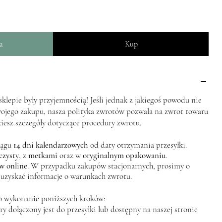
a
Kup
lepie były przyjemnością! Jeśli jednak z jakiegoś powodu nie
wojego zakupu, nasza polityka zwrotów pozwala na zwrot towaru
ziesz szczegóły dotyczące procedury zwrotu.
iągu
14 dni kalendarzowych
od daty otrzymania przesyłki.
czysty
, z
metkami
oraz w
oryginalnym opakowaniu
.
w online
. W przypadku zakupów stacjonarnych, prosimy o
 uzyskać informacje o warunkach zwrotu.
o wykonanie poniższych kroków:
y dołączony jest do przesyłki lub dostępny na naszej stronie