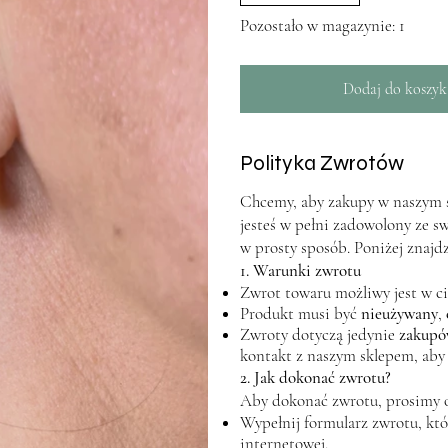
Pozostało w magazynie: 1
Dodaj do koszyk
Polityka Zwrotów
Chcemy, aby zakupy w naszym sk
jesteś w pełni zadowolony ze s
w prosty sposób. Poniżej znajd
1. Warunki zwrotu
Zwrot towaru możliwy jest w c
Produkt musi być
nieużywany
,
Zwroty dotyczą jedynie
zakupó
kontakt z naszym sklepem, aby
2. Jak dokonać zwrotu?
Aby dokonać zwrotu, prosimy 
Wypełnij formularz zwrotu, któr
internetowej.