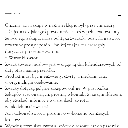
Polityka Zwrotów
Chcemy, aby zakupy w naszym sklepie były przyjemnością!
Jeśli jednak z jakiegoś powodu nie jesteś w pełni zadowolony
ze swojego zakupu, nasza polityka zwrotów pozwala na zwrot
towaru w prosty sposób. Poniżej znajdziesz szczegóły
dotyczące procedury zwrotu.
1. Warunki zwrotu
Zwrot towaru możliwy jest w ciągu
14 dni kalendarzowych
od
daty otrzymania przesyłki.
Produkt musi być
nieużywany
,
czysty
, z
metkami
oraz
w
oryginalnym opakowaniu
.
Zwroty dotyczą jedynie
zakupów online
. W przypadku
zakupów stacjonarnych, prosimy o kontakt z naszym sklepem,
aby uzyskać informacje o warunkach zwrotu.
2. Jak dokonać zwrotu?
Aby dokonać zwrotu, prosimy o wykonanie poniższych
kroków:
Wypełnij formularz zwrotu, który dołączony jest do przesyłki