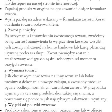
lub dostępny na naszej stronie internetowej.
Zapakuj produkt w oryginalne opakowanie i dołącz formularz
zwrotu.
Wyślij paczkę na adres wskazany w formularzu zwrotu. Koszt
odesłania towaru pokrywa
klient
.
3. Zwrot pieniędzy
Po otrzymaniu i sprawdzeniu zwróconego towaru, zwrócimy
pełną wartość zamówienia (z wyłączeniem kosztów wysyłki,
jeśli zostały naliczone) na konto bankowe lub kartę płatniczą
używaną podczas zakupu. Zwrot pieniędzy zostanie
zrealizowany w ciągu
do 14 dni roboczych
od momentu
przyjęcia zwrotu.
4. Wymiana towaru
Jeśli chcesz wymienić towar na inny rozmiar lub kolor,
prosimy o dokonanie nowego zakupu, a zwrócony produkt
będzie podlegał normalnym warunkom zwrotu. W przypadku
wymiany na ten sam produkt, skontaktuj się z nami, a
postaramy się pomóc w jak najszybszym załatwieniu wymiany.
5. Wyjątki od polityki zwrotów
Produkty zakupione w promocji, przecenione lub w ofercie