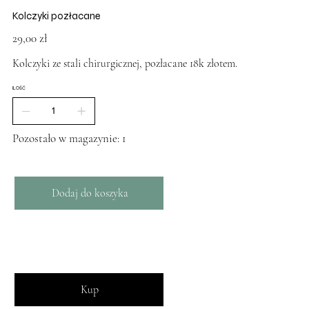
Kolczyki pozłacane
Cena
29,00 zł
Kolczyki ze stali chirurgicznej, pozłacane 18k złotem.
ILOŚĆ
Pozostało w magazynie: 1
Dodaj do koszyka
Kup