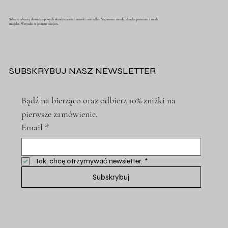
Sklep z odzieżą damską topowych skandynawskich marek i nie tylko. Najnowsze trendy, klasyka premium i moda
miejska. Wszystko w jednym miejscu.
SUBSKRYBUJ NASZ NEWSLETTER
Bądź na bierząco oraz odbierz 10% zniżki na 
pierwsze zamówienie.
Email
*
Tak, chcę otrzymywać newsletter.
*
Subskrybuj