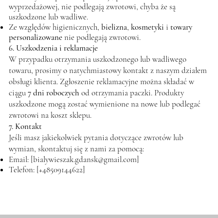
wyprzedażowej, nie podlegają zwrotowi, chyba że są
uszkodzone lub wadliwe.
Ze względów higienicznych,
bielizna
,
kosmetyki
i
towary
personalizowane
nie podlegają zwrotowi.
6. Uszkodzenia i reklamacje
W przypadku otrzymania uszkodzonego lub wadliwego
towaru, prosimy o natychmiastowy kontakt z naszym działem
obsługi klienta. Zgłoszenie reklamacyjne można składać w
ciągu
7 dni roboczych
od otrzymania paczki. Produkty
uszkodzone mogą zostać wymienione na nowe lub podlegać
zwrotowi na koszt sklepu.
7. Kontakt
Jeśli masz jakiekolwiek pytania dotyczące zwrotów lub
wymian, skontaktuj się z nami za pomocą:
Email: [
bialywieszak.gdansk@gmail.com
]
Telefon: [+48509144622]