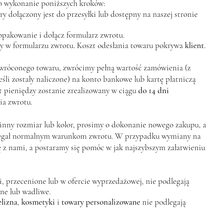
o wykonanie poniższych kroków:
y dołączony jest do przesyłki lub dostępny na naszej stronie
opakowanie i dołącz formularz zwrotu.
ny w formularzu zwrotu. Koszt odesłania towaru pokrywa
klient
.
wróconego towaru, zwrócimy pełną wartość zamówienia (z
śli zostały naliczone) na konto bankowe lub kartę płatniczą
 pieniędzy zostanie zrealizowany w ciągu
do 14 dni
a zwrotu.
 inny rozmiar lub kolor, prosimy o dokonanie nowego zakupu, a
legał normalnym warunkom zwrotu. W przypadku wymiany na
ę z nami, a postaramy się pomóc w jak najszybszym załatwieniu
, przecenione lub w ofercie wyprzedażowej, nie podlegają
ne lub wadliwe.
elizna
,
kosmetyki
i
towary personalizowane
nie podlegają