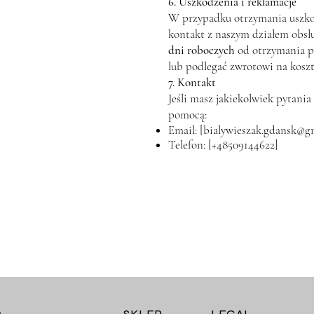
6. Uszkodzenia i reklamacje
W przypadku otrzymania uszko
kontakt z naszym działem obsłu
dni roboczych
od otrzymania p
lub podlegać zwrotowi na koszt
7. Kontakt
Jeśli masz jakiekolwiek pytani
pomocą:
Email: [
bialywieszak.gdansk@g
Telefon: [+48509144622]
m