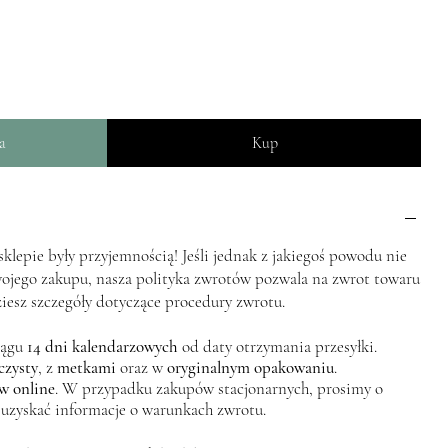
a
Kup
lepie były przyjemnością! Jeśli jednak z jakiegoś powodu nie
wojego zakupu, nasza polityka zwrotów pozwala na zwrot towaru
ziesz szczegóły dotyczące procedury zwrotu.
iągu
14 dni kalendarzowych
od daty otrzymania przesyłki.
czysty
, z
metkami
oraz w
oryginalnym opakowaniu
.
w online
. W przypadku zakupów stacjonarnych, prosimy o
 uzyskać informacje o warunkach zwrotu.