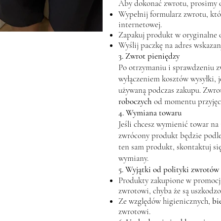
Aby dokonać zwrotu, prosimy 
Wypełnij formularz zwrotu, któr
internetowej.
Zapakuj produkt w oryginalne 
Wyślij paczkę na adres wskaza
3. Zwrot pieniędzy
Po otrzymaniu i sprawdzeniu z
wyłączeniem kosztów wysyłki, je
używaną podczas zakupu. Zwrot
roboczych
od momentu przyjęci
4. Wymiana towaru
Jeśli chcesz wymienić towar na
zwrócony produkt będzie pod
ten sam produkt, skontaktuj si
wymiany.
5. Wyjątki od polityki zwrotów
Produkty zakupione w promocji
zwrotowi, chyba że są uszkodzo
Ze względów higienicznych,
bi
zwrotowi.