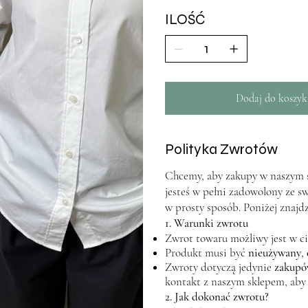
ILOŚĆ
Dodaj do koszyk
Polityka Zwrotów
Chcemy, aby zakupy w naszym sk
jesteś w pełni zadowolony ze s
w prosty sposób. Poniżej znajd
1. Warunki zwrotu
Zwrot towaru możliwy jest w c
Produkt musi być
nieużywany
,
Zwroty dotyczą jedynie
zakupó
kontakt z naszym sklepem, aby
2. Jak dokonać zwrotu?