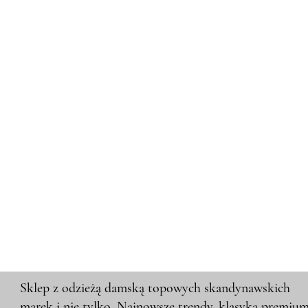
Sklep z odzieżą damską topowych skandynawskich
marek i nie tylko. Najnowsze trendy, klasyka premiu