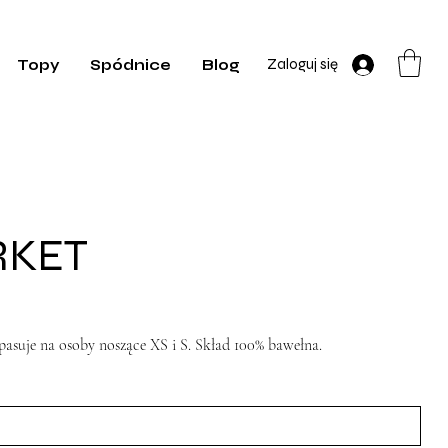
Zaloguj się
Topy
Spódnice
Blog
RKET
suje na osoby noszące XS i S. Skład 100% bawełna.