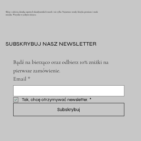
Sklep z odzieżą damską topowych skandynawskich marek i nie tylko. Najnowsze trendy, klasyka premium i moda
miejska. Wszystko w jednym miejscu.
SUBSKRYBUJ NASZ NEWSLETTER
Bądź na bierząco oraz odbierz 10% zniżki na 
pierwsze zamówienie.
Email
*
Tak, chcę otrzymywać newsletter.
*
Subskrybuj