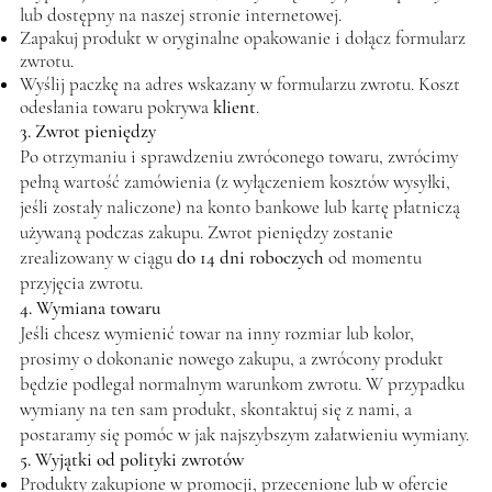
lub dostępny na naszej stronie internetowej.
Zapakuj produkt w oryginalne opakowanie i dołącz formularz
zwrotu.
Wyślij paczkę na adres wskazany w formularzu zwrotu. Koszt
odesłania towaru pokrywa
klient
.
3. Zwrot pieniędzy
Po otrzymaniu i sprawdzeniu zwróconego towaru, zwrócimy
pełną wartość zamówienia (z wyłączeniem kosztów wysyłki,
jeśli zostały naliczone) na konto bankowe lub kartę płatniczą
używaną podczas zakupu. Zwrot pieniędzy zostanie
zrealizowany w ciągu
do 14 dni roboczych
od momentu
przyjęcia zwrotu.
4. Wymiana towaru
Jeśli chcesz wymienić towar na inny rozmiar lub kolor,
prosimy o dokonanie nowego zakupu, a zwrócony produkt
będzie podlegał normalnym warunkom zwrotu. W przypadku
wymiany na ten sam produkt, skontaktuj się z nami, a
postaramy się pomóc w jak najszybszym załatwieniu wymiany.
5. Wyjątki od polityki zwrotów
Produkty zakupione w promocji, przecenione lub w ofercie