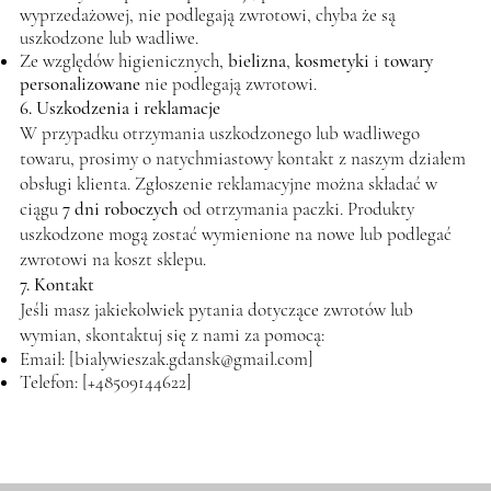
wyprzedażowej, nie podlegają zwrotowi, chyba że są
uszkodzone lub wadliwe.
Ze względów higienicznych,
bielizna
,
kosmetyki
i
towary
personalizowane
nie podlegają zwrotowi.
6. Uszkodzenia i reklamacje
W przypadku otrzymania uszkodzonego lub wadliwego
towaru, prosimy o natychmiastowy kontakt z naszym działem
obsługi klienta. Zgłoszenie reklamacyjne można składać w
ciągu
7 dni roboczych
od otrzymania paczki. Produkty
uszkodzone mogą zostać wymienione na nowe lub podlegać
zwrotowi na koszt sklepu.
7. Kontakt
Jeśli masz jakiekolwiek pytania dotyczące zwrotów lub
wymian, skontaktuj się z nami za pomocą:
Email: [
bialywieszak.gdansk@gmail.com
]
Telefon: [+48509144622]