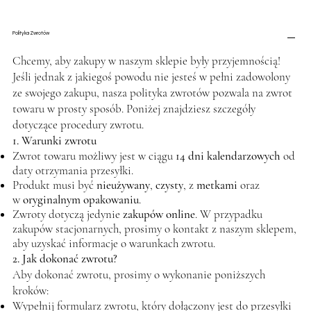
Polityka Zwrotów
Chcemy, aby zakupy w naszym sklepie były przyjemnością!
Jeśli jednak z jakiegoś powodu nie jesteś w pełni zadowolony
ze swojego zakupu, nasza polityka zwrotów pozwala na zwrot
towaru w prosty sposób. Poniżej znajdziesz szczegóły
dotyczące procedury zwrotu.
1. Warunki zwrotu
Zwrot towaru możliwy jest w ciągu
14 dni kalendarzowych
od
daty otrzymania przesyłki.
Produkt musi być
nieużywany
,
czysty
, z
metkami
oraz
w
oryginalnym opakowaniu
.
Zwroty dotyczą jedynie
zakupów online
. W przypadku
zakupów stacjonarnych, prosimy o kontakt z naszym sklepem,
aby uzyskać informacje o warunkach zwrotu.
2. Jak dokonać zwrotu?
Aby dokonać zwrotu, prosimy o wykonanie poniższych
kroków:
Wypełnij formularz zwrotu, który dołączony jest do przesyłki