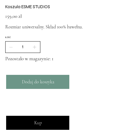
Koszula ESME STUDIOS
Cena
159,00 zł
Rozmiar uniwersalny. Skład 100% bawełna.
ILOŚĆ
Pozostało w magazynie: 1
Dodaj do koszyka
Kup