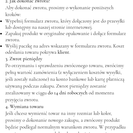
2. Jak dokonać zwrotu?
Aby dokonać zwrotu, prosimy o wykonanie poniższych
kroków:
Wypełnij formularz zwrotu, który dołączony jest do przesyłki
lub dostępny na naszej stronie internetowej.
Zapakuj produkt w oryginalne opakowanie i dołącz formularz
zwrotu.
Wyślij paczkę na adres wskazany w formularzu zwrotu. Koszt
odesłania towaru pokrywa
klient
.
3. Zwrot pieniędzy
Po otrzymaniu i sprawdzeniu zwróconego towaru, zwrócimy
pełną wartość zamówienia (z wyłączeniem kosztów wysyłki,
jeśli zostały naliczone) na konto bankowe lub kartę płatniczą
używaną podczas zakupu. Zwrot pieniędzy zostanie
zrealizowany w ciągu
do 14 dni roboczych
od momentu
przyjęcia zwrotu.
4. Wymiana towaru
Jeśli chcesz wymienić towar na inny rozmiar lub kolor,
prosimy o dokonanie nowego zakupu, a zwrócony produkt
będzie podlegał normalnym warunkom zwrotu. W przypadku