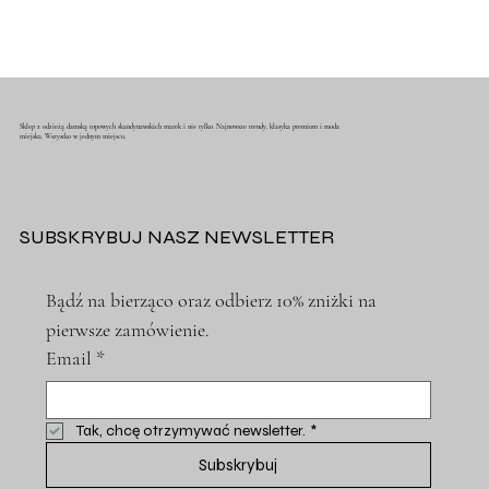
Sklep z odzieżą damską topowych skandynawskich marek i nie tylko. Najnowsze trendy, klasyka premium i moda
miejska. Wszystko w jednym miejscu.
SUBSKRYBUJ NASZ NEWSLETTER
Bądź na bierząco oraz odbierz 10% zniżki na 
pierwsze zamówienie.
Email
*
Tak, chcę otrzymywać newsletter.
*
Subskrybuj