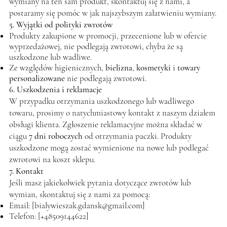
wymiany na ten sam produkt, skontaktuj się z nami, a
postaramy się pomóc w jak najszybszym załatwieniu wymiany.
5. Wyjątki od polityki zwrotów
Produkty zakupione w promocji, przecenione lub w ofercie
wyprzedażowej, nie podlegają zwrotowi, chyba że są
uszkodzone lub wadliwe.
Ze względów higienicznych,
bielizna
,
kosmetyki
i
towary
personalizowane
nie podlegają zwrotowi.
6. Uszkodzenia i reklamacje
W przypadku otrzymania uszkodzonego lub wadliwego
towaru, prosimy o natychmiastowy kontakt z naszym działem
obsługi klienta. Zgłoszenie reklamacyjne można składać w
ciągu
7 dni roboczych
od otrzymania paczki. Produkty
uszkodzone mogą zostać wymienione na nowe lub podlegać
zwrotowi na koszt sklepu.
7. Kontakt
Jeśli masz jakiekolwiek pytania dotyczące zwrotów lub
wymian, skontaktuj się z nami za pomocą:
Email: [
bialywieszak.gdansk@gmail.com
]
Telefon: [+48509144622]