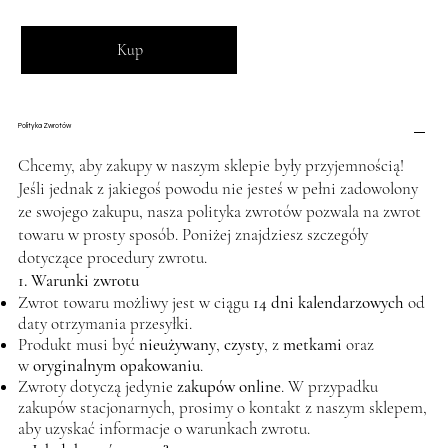
Kup
Polityka Zwrotów
Chcemy, aby zakupy w naszym sklepie były przyjemnością!
Jeśli jednak z jakiegoś powodu nie jesteś w pełni zadowolony
ze swojego zakupu, nasza polityka zwrotów pozwala na zwrot
towaru w prosty sposób. Poniżej znajdziesz szczegóły
dotyczące procedury zwrotu.
1. Warunki zwrotu
Zwrot towaru możliwy jest w ciągu
14 dni kalendarzowych
od
daty otrzymania przesyłki.
Produkt musi być
nieużywany
,
czysty
, z
metkami
oraz
w
oryginalnym opakowaniu
.
Zwroty dotyczą jedynie
zakupów online
. W przypadku
zakupów stacjonarnych, prosimy o kontakt z naszym sklepem,
aby uzyskać informacje o warunkach zwrotu.