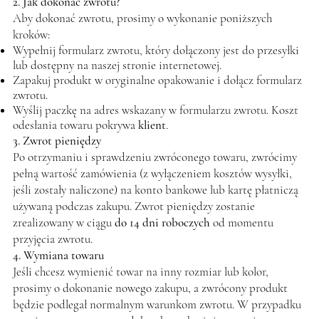
2. Jak dokonać zwrotu?
Aby dokonać zwrotu, prosimy o wykonanie poniższych
kroków:
Wypełnij formularz zwrotu, który dołączony jest do przesyłki
lub dostępny na naszej stronie internetowej.
Zapakuj produkt w oryginalne opakowanie i dołącz formularz
zwrotu.
Wyślij paczkę na adres wskazany w formularzu zwrotu. Koszt
odesłania towaru pokrywa
klient
.
3. Zwrot pieniędzy
Po otrzymaniu i sprawdzeniu zwróconego towaru, zwrócimy
pełną wartość zamówienia (z wyłączeniem kosztów wysyłki,
jeśli zostały naliczone) na konto bankowe lub kartę płatniczą
używaną podczas zakupu. Zwrot pieniędzy zostanie
zrealizowany w ciągu
do 14 dni roboczych
od momentu
przyjęcia zwrotu.
4. Wymiana towaru
Jeśli chcesz wymienić towar na inny rozmiar lub kolor,
prosimy o dokonanie nowego zakupu, a zwrócony produkt
będzie podlegał normalnym warunkom zwrotu. W przypadku