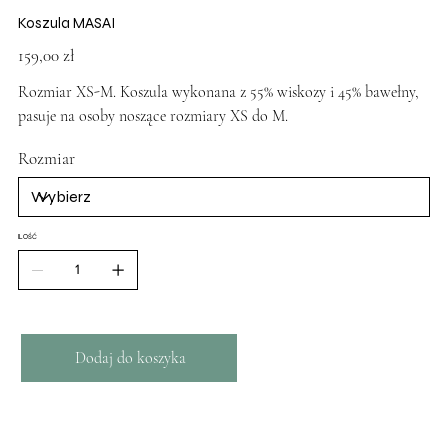
Koszula MASAI
Cena
159,00 zł
Rozmiar XS-M. Koszula wykonana z 55% wiskozy i 45% bawełny,
pasuje na osoby noszące rozmiary XS do M.
Rozmiar
ILOŚĆ
Dodaj do koszyka