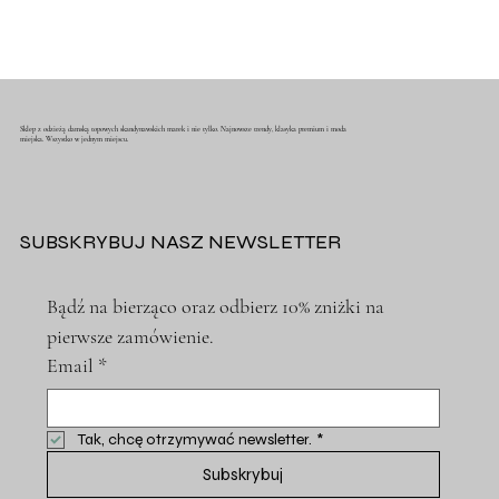
Sklep z odzieżą damską topowych skandynawskich marek i nie tylko. Najnowsze trendy, klasyka premium i moda
miejska. Wszystko w jednym miejscu.
SUBSKRYBUJ NASZ NEWSLETTER
Bądź na bierząco oraz odbierz 10% zniżki na 
pierwsze zamówienie.
Email
*
Tak, chcę otrzymywać newsletter.
*
Subskrybuj