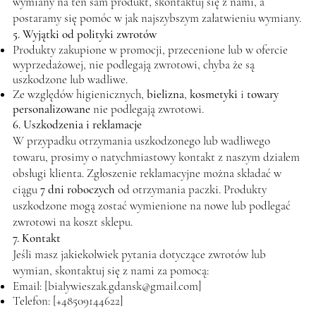
wymiany na ten sam produkt, skontaktuj się z nami, a
postaramy się pomóc w jak najszybszym załatwieniu wymiany.
5. Wyjątki od polityki zwrotów
Produkty zakupione w promocji, przecenione lub w ofercie
wyprzedażowej, nie podlegają zwrotowi, chyba że są
uszkodzone lub wadliwe.
Ze względów higienicznych,
bielizna
,
kosmetyki
i
towary
personalizowane
nie podlegają zwrotowi.
6. Uszkodzenia i reklamacje
W przypadku otrzymania uszkodzonego lub wadliwego
towaru, prosimy o natychmiastowy kontakt z naszym działem
obsługi klienta. Zgłoszenie reklamacyjne można składać w
ciągu
7 dni roboczych
od otrzymania paczki. Produkty
uszkodzone mogą zostać wymienione na nowe lub podlegać
zwrotowi na koszt sklepu.
7. Kontakt
Jeśli masz jakiekolwiek pytania dotyczące zwrotów lub
wymian, skontaktuj się z nami za pomocą:
Email: [
bialywieszak.gdansk@gmail.com
]
Telefon: [+48509144622]