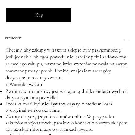
Kup
Polityka Zwrotów
Chcemy, aby zakupy w naszym sklepie były przyjemnością!
Jeśli jednak z jakiegoś powodu nie jesteś w pełni zadowolony
ze swojego zakupu, nasza polityka zwrotów pozwala na zwrot
towaru w prosty sposób. Poniżej znajdziesz szczegóły
dotyczące procedury zwrotu.
1. Warunki zwrotu
Zwrot towaru możliwy jest w ciągu
14 dni kalendarzowych
od
daty otrzymania przesyłki.
Produkt musi być
nieużywany
,
czysty
, z
metkami
oraz
w
oryginalnym opakowaniu
.
Zwroty dotyczą jedynie
zakupów online
. W przypadku
zakupów stacjonarnych, prosimy o kontakt z naszym sklepem,
aby uzyskać informacje o warunkach zwrotu.