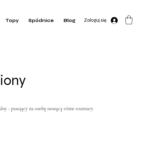
Zaloguj się
Topy
Spódnice
Blog
iony
lny - pasujący na osobę noszącą różne rozmiary.