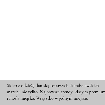
Sklep z odzieżą damską topowych skandynawskich
marek i nie tylko. Najnowsze trendy, klasyka premiu
i moda miejska. Wszystko w jednym miejscu.