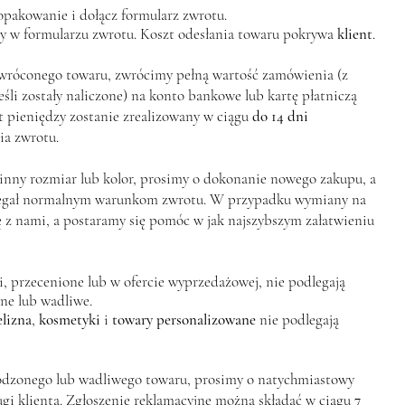
opakowanie i dołącz formularz zwrotu.
ny w formularzu zwrotu. Koszt odesłania towaru pokrywa
klient
.
wróconego towaru, zwrócimy pełną wartość zamówienia (z
śli zostały naliczone) na konto bankowe lub kartę płatniczą
 pieniędzy zostanie zrealizowany w ciągu
do 14 dni
a zwrotu.
 inny rozmiar lub kolor, prosimy o dokonanie nowego zakupu, a
legał normalnym warunkom zwrotu. W przypadku wymiany na
ę z nami, a postaramy się pomóc w jak najszybszym załatwieniu
, przecenione lub w ofercie wyprzedażowej, nie podlegają
ne lub wadliwe.
elizna
,
kosmetyki
i
towary personalizowane
nie podlegają
dzonego lub wadliwego towaru, prosimy o natychmiastowy
gi klienta. Zgłoszenie reklamacyjne można składać w ciągu
7