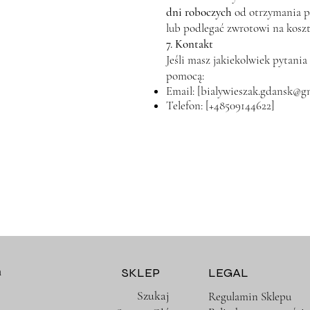
dni roboczych
od otrzymania p
lub podlegać zwrotowi na koszt
7. Kontakt
Jeśli masz jakiekolwiek pytani
pomocą:
Email: [
bialywieszak.gdansk@g
Telefon: [+48509144622]
m
SKLEP
LEGAL
Szukaj
Regulamin Sklepu