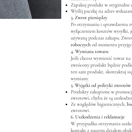
Zapakuj produkt w oryginalne 
Wyślij paczkę na adres wskaza
3. Zwrot pieniędzy
Po otrzymaniu i sprawdzeniu z
wyłączeniem kosztów wysyłki, je
używaną podczas zakupu. Zwrot
roboczych
od momentu przyjęci
4. Wymiana towaru
Jeśli chcesz wymienić towar na
zwrócony produkt będzie pod
ten sam produkt, skontaktuj si
wymiany.
5. Wyjątki od polityki zwrotów
Produkty zakupione w promocji
zwrotowi, chyba że są uszkodzo
Ze względów higienicznych,
bi
zwrotowi.
6. Uszkodzenia i reklamacje
W przypadku otrzymania uszko
kontakt z naszym działem obsłu