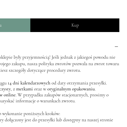
a
Kup
lepie były przyjemnością! Jeśli jednak z jakiegoś powodu nie
wojego zakupu, nasza polityka zwrotów pozwala na zwrot towaru
ziesz szczegóły dotyczące procedury zwrotu.
iągu
14 dni kalendarzowych
od daty otrzymania przesyłki.
czysty
, z
metkami
oraz w
oryginalnym opakowaniu
.
w online
. W przypadku zakupów stacjonarnych, prosimy o
 uzyskać informacje o warunkach zwrotu.
o wykonanie poniższych kroków:
y dołączony jest do przesyłki lub dostępny na naszej stronie