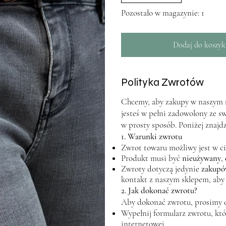
Pozostało w magazynie: 1
Dodaj do koszyk
Polityka Zwrotów
Chcemy, aby zakupy w naszym sk
jesteś w pełni zadowolony ze s
w prosty sposób. Poniżej znajd
1. Warunki zwrotu
Zwrot towaru możliwy jest w c
Produkt musi być
nieużywany
,
Zwroty dotyczą jedynie
zakupó
kontakt z naszym sklepem, aby
2. Jak dokonać zwrotu?
Aby dokonać zwrotu, prosimy 
Wypełnij formularz zwrotu, któr
internetowej.