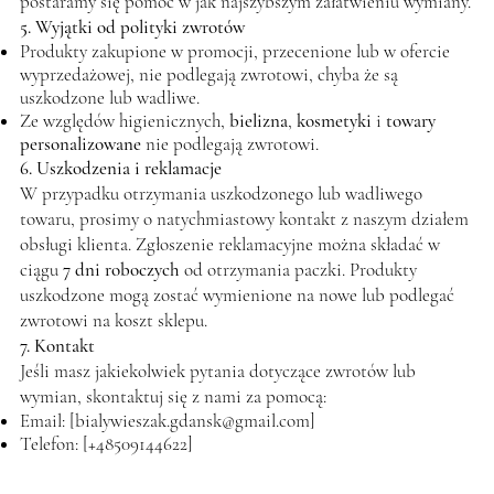
postaramy się pomóc w jak najszybszym załatwieniu wymiany.
5. Wyjątki od polityki zwrotów
Produkty zakupione w promocji, przecenione lub w ofercie
wyprzedażowej, nie podlegają zwrotowi, chyba że są
uszkodzone lub wadliwe.
Ze względów higienicznych,
bielizna
,
kosmetyki
i
towary
personalizowane
nie podlegają zwrotowi.
6. Uszkodzenia i reklamacje
W przypadku otrzymania uszkodzonego lub wadliwego
towaru, prosimy o natychmiastowy kontakt z naszym działem
obsługi klienta. Zgłoszenie reklamacyjne można składać w
ciągu
7 dni roboczych
od otrzymania paczki. Produkty
uszkodzone mogą zostać wymienione na nowe lub podlegać
zwrotowi na koszt sklepu.
7. Kontakt
Jeśli masz jakiekolwiek pytania dotyczące zwrotów lub
wymian, skontaktuj się z nami za pomocą:
Email: [
bialywieszak.gdansk@gmail.com
]
Telefon: [+48509144622]