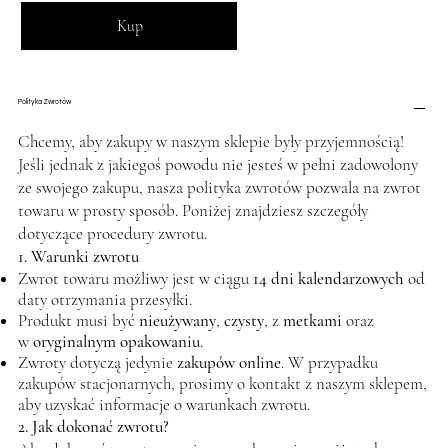
Kup
Polityka Zwrotów
Chcemy, aby zakupy w naszym sklepie były przyjemnością!
Jeśli jednak z jakiegoś powodu nie jesteś w pełni zadowolony
ze swojego zakupu, nasza polityka zwrotów pozwala na zwrot
towaru w prosty sposób. Poniżej znajdziesz szczegóły
dotyczące procedury zwrotu.
1. Warunki zwrotu
Zwrot towaru możliwy jest w ciągu
14 dni kalendarzowych
od
daty otrzymania przesyłki.
Produkt musi być
nieużywany
,
czysty
, z
metkami
oraz
w
oryginalnym opakowaniu
.
Zwroty dotyczą jedynie
zakupów online
. W przypadku
zakupów stacjonarnych, prosimy o kontakt z naszym sklepem,
aby uzyskać informacje o warunkach zwrotu.
2. Jak dokonać zwrotu?