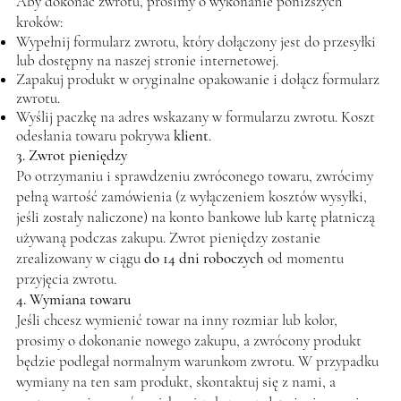
Aby dokonać zwrotu, prosimy o wykonanie poniższych
kroków:
Wypełnij formularz zwrotu, który dołączony jest do przesyłki
lub dostępny na naszej stronie internetowej.
Zapakuj produkt w oryginalne opakowanie i dołącz formularz
zwrotu.
Wyślij paczkę na adres wskazany w formularzu zwrotu. Koszt
odesłania towaru pokrywa
klient
.
3. Zwrot pieniędzy
Po otrzymaniu i sprawdzeniu zwróconego towaru, zwrócimy
pełną wartość zamówienia (z wyłączeniem kosztów wysyłki,
jeśli zostały naliczone) na konto bankowe lub kartę płatniczą
używaną podczas zakupu. Zwrot pieniędzy zostanie
zrealizowany w ciągu
do 14 dni roboczych
od momentu
przyjęcia zwrotu.
4. Wymiana towaru
Jeśli chcesz wymienić towar na inny rozmiar lub kolor,
prosimy o dokonanie nowego zakupu, a zwrócony produkt
będzie podlegał normalnym warunkom zwrotu. W przypadku
wymiany na ten sam produkt, skontaktuj się z nami, a