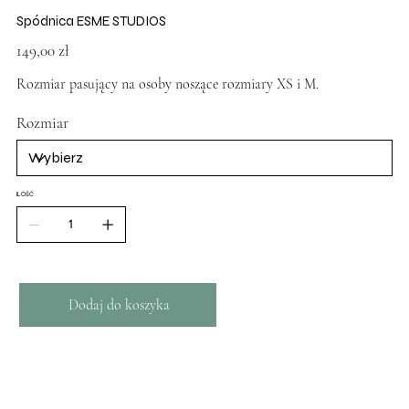
Spódnica ESME STUDIOS
Cena
149,00 zł
Rozmiar pasujący na osoby noszące rozmiary XS i M.
Rozmiar
ILOŚĆ
Dodaj do koszyka