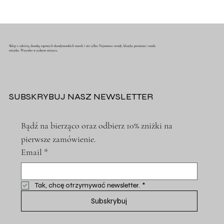
Sklep z odzieżą damską topowych skandynawskich marek i nie tylko. Najnowsze trendy, klasyka premium i moda
miejska. Wszystko w jednym miejscu.
SUBSKRYBUJ NASZ NEWSLETTER
Bądź na bierząco oraz odbierz 10% zniżki na 
pierwsze zamówienie.
Email
*
Tak, chcę otrzymywać newsletter.
*
Subskrybuj