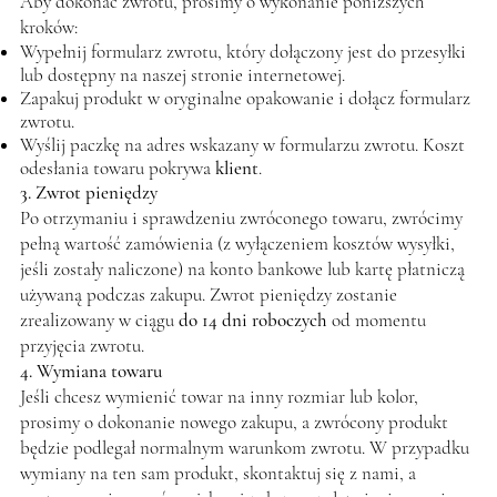
Aby dokonać zwrotu, prosimy o wykonanie poniższych
kroków:
Wypełnij formularz zwrotu, który dołączony jest do przesyłki
lub dostępny na naszej stronie internetowej.
Zapakuj produkt w oryginalne opakowanie i dołącz formularz
zwrotu.
Wyślij paczkę na adres wskazany w formularzu zwrotu. Koszt
odesłania towaru pokrywa
klient
.
3. Zwrot pieniędzy
Po otrzymaniu i sprawdzeniu zwróconego towaru, zwrócimy
pełną wartość zamówienia (z wyłączeniem kosztów wysyłki,
jeśli zostały naliczone) na konto bankowe lub kartę płatniczą
używaną podczas zakupu. Zwrot pieniędzy zostanie
zrealizowany w ciągu
do 14 dni roboczych
od momentu
przyjęcia zwrotu.
4. Wymiana towaru
Jeśli chcesz wymienić towar na inny rozmiar lub kolor,
prosimy o dokonanie nowego zakupu, a zwrócony produkt
będzie podlegał normalnym warunkom zwrotu. W przypadku
wymiany na ten sam produkt, skontaktuj się z nami, a