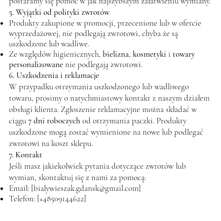
postaramy się pomóc w jak najszybszym załatwieniu wymiany.
5. Wyjątki od polityki zwrotów
Produkty zakupione w promocji, przecenione lub w ofercie
wyprzedażowej, nie podlegają zwrotowi, chyba że są
uszkodzone lub wadliwe.
Ze względów higienicznych,
bielizna
,
kosmetyki
i
towary
personalizowane
nie podlegają zwrotowi.
6. Uszkodzenia i reklamacje
W przypadku otrzymania uszkodzonego lub wadliwego
towaru, prosimy o natychmiastowy kontakt z naszym działem
obsługi klienta. Zgłoszenie reklamacyjne można składać w
ciągu
7 dni roboczych
od otrzymania paczki. Produkty
uszkodzone mogą zostać wymienione na nowe lub podlegać
zwrotowi na koszt sklepu.
7. Kontakt
Jeśli masz jakiekolwiek pytania dotyczące zwrotów lub
wymian, skontaktuj się z nami za pomocą:
Email: [
bialywieszak.gdansk@gmail.com
]
Telefon: [+48509144622]