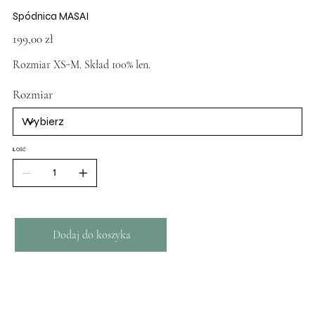
Spódnica MASAI
Cena
199,00 zł
Rozmiar XS-M. Skład 100% len.
Rozmiar
ILOŚĆ
Dodaj do koszyka