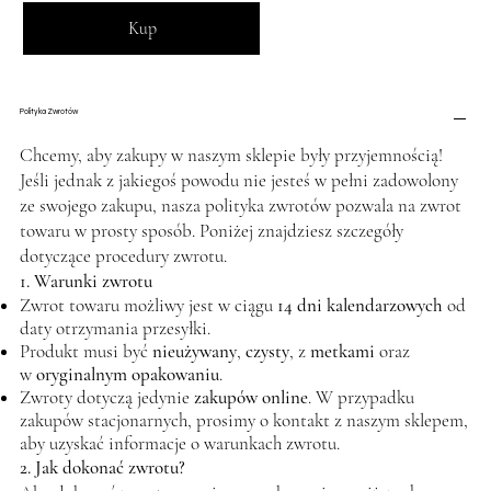
Kup
Polityka Zwrotów
Chcemy, aby zakupy w naszym sklepie były przyjemnością!
Jeśli jednak z jakiegoś powodu nie jesteś w pełni zadowolony
ze swojego zakupu, nasza polityka zwrotów pozwala na zwrot
towaru w prosty sposób. Poniżej znajdziesz szczegóły
dotyczące procedury zwrotu.
1. Warunki zwrotu
Zwrot towaru możliwy jest w ciągu
14 dni kalendarzowych
od
daty otrzymania przesyłki.
Produkt musi być
nieużywany
,
czysty
, z
metkami
oraz
w
oryginalnym opakowaniu
.
Zwroty dotyczą jedynie
zakupów online
. W przypadku
zakupów stacjonarnych, prosimy o kontakt z naszym sklepem,
aby uzyskać informacje o warunkach zwrotu.
2. Jak dokonać zwrotu?