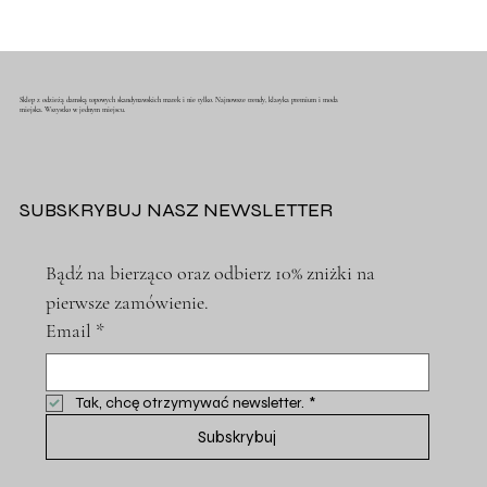
Sklep z odzieżą damską topowych skandynawskich marek i nie tylko. Najnowsze trendy, klasyka premium i moda
miejska. Wszystko w jednym miejscu.
SUBSKRYBUJ NASZ NEWSLETTER
Bądź na bierząco oraz odbierz 10% zniżki na 
pierwsze zamówienie.
Email
*
Tak, chcę otrzymywać newsletter.
*
Subskrybuj