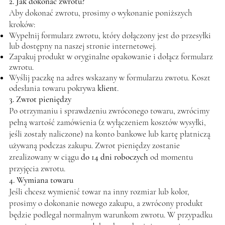
2. Jak dokonać zwrotu?
Aby dokonać zwrotu, prosimy o wykonanie poniższych
kroków:
Wypełnij formularz zwrotu, który dołączony jest do przesyłki
lub dostępny na naszej stronie internetowej.
Zapakuj produkt w oryginalne opakowanie i dołącz formularz
zwrotu.
Wyślij paczkę na adres wskazany w formularzu zwrotu. Koszt
odesłania towaru pokrywa
klient
.
3. Zwrot pieniędzy
Po otrzymaniu i sprawdzeniu zwróconego towaru, zwrócimy
pełną wartość zamówienia (z wyłączeniem kosztów wysyłki,
jeśli zostały naliczone) na konto bankowe lub kartę płatniczą
używaną podczas zakupu. Zwrot pieniędzy zostanie
zrealizowany w ciągu
do 14 dni roboczych
od momentu
przyjęcia zwrotu.
4. Wymiana towaru
Jeśli chcesz wymienić towar na inny rozmiar lub kolor,
prosimy o dokonanie nowego zakupu, a zwrócony produkt
będzie podlegał normalnym warunkom zwrotu. W przypadku