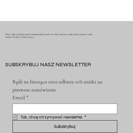
Sklep z odzieżą damską topowych skandynawskich marek i nie tylko. Najnowsze trendy, klasyka premium i moda
miejska. Wszystko w jednym miejscu.
SUBSKRYBUJ NASZ NEWSLETTER
Bądź na bierząco oraz odbierz 10% zniżki na 
pierwsze zamówienie.
Email
*
Tak, chcę otrzymywać newsletter.
*
Subskrybuj