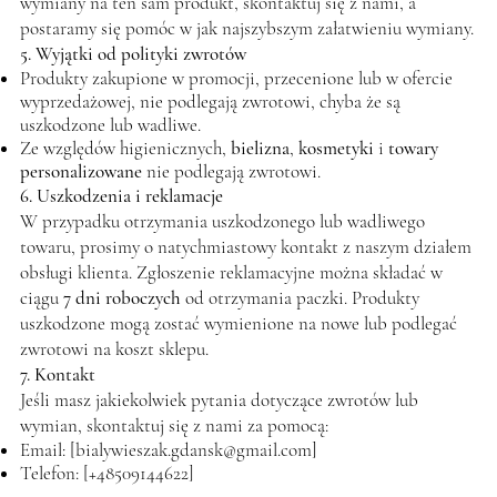
wymiany na ten sam produkt, skontaktuj się z nami, a
postaramy się pomóc w jak najszybszym załatwieniu wymiany.
5. Wyjątki od polityki zwrotów
Produkty zakupione w promocji, przecenione lub w ofercie
wyprzedażowej, nie podlegają zwrotowi, chyba że są
uszkodzone lub wadliwe.
Ze względów higienicznych,
bielizna
,
kosmetyki
i
towary
personalizowane
nie podlegają zwrotowi.
6. Uszkodzenia i reklamacje
W przypadku otrzymania uszkodzonego lub wadliwego
towaru, prosimy o natychmiastowy kontakt z naszym działem
obsługi klienta. Zgłoszenie reklamacyjne można składać w
ciągu
7 dni roboczych
od otrzymania paczki. Produkty
uszkodzone mogą zostać wymienione na nowe lub podlegać
zwrotowi na koszt sklepu.
7. Kontakt
Jeśli masz jakiekolwiek pytania dotyczące zwrotów lub
wymian, skontaktuj się z nami za pomocą:
Email: [
bialywieszak.gdansk@gmail.com
]
Telefon: [+48509144622]