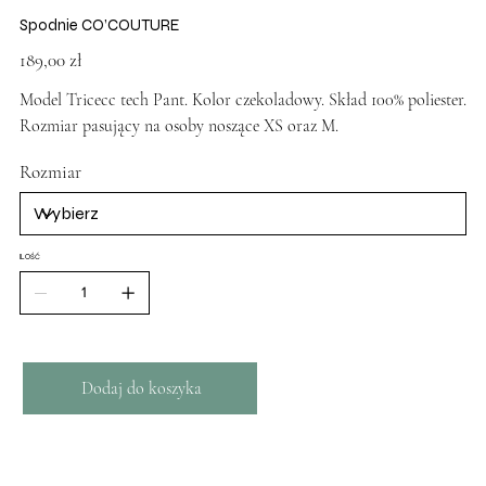
Spodnie CO’COUTURE
Cena
189,00 zł
Model Tricecc tech Pant. Kolor czekoladowy. Skład 100% poliester.
Rozmiar pasujący na osoby noszące XS oraz M.
Rozmiar
ILOŚĆ
Dodaj do koszyka