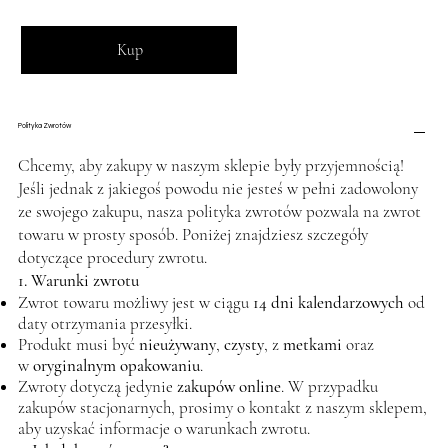
Kup
Polityka Zwrotów
Chcemy, aby zakupy w naszym sklepie były przyjemnością!
Jeśli jednak z jakiegoś powodu nie jesteś w pełni zadowolony
ze swojego zakupu, nasza polityka zwrotów pozwala na zwrot
towaru w prosty sposób. Poniżej znajdziesz szczegóły
dotyczące procedury zwrotu.
1. Warunki zwrotu
Zwrot towaru możliwy jest w ciągu
14 dni kalendarzowych
od
daty otrzymania przesyłki.
Produkt musi być
nieużywany
,
czysty
, z
metkami
oraz
w
oryginalnym opakowaniu
.
Zwroty dotyczą jedynie
zakupów online
. W przypadku
zakupów stacjonarnych, prosimy o kontakt z naszym sklepem,
aby uzyskać informacje o warunkach zwrotu.