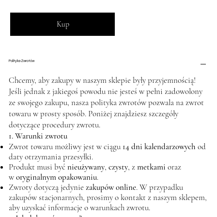
Kup
Polityka Zwrotów
Chcemy, aby zakupy w naszym sklepie były przyjemnością!
Jeśli jednak z jakiegoś powodu nie jesteś w pełni zadowolony
ze swojego zakupu, nasza polityka zwrotów pozwala na zwrot
towaru w prosty sposób. Poniżej znajdziesz szczegóły
dotyczące procedury zwrotu.
1. Warunki zwrotu
Zwrot towaru możliwy jest w ciągu
14 dni kalendarzowych
od
daty otrzymania przesyłki.
Produkt musi być
nieużywany
,
czysty
, z
metkami
oraz
w
oryginalnym opakowaniu
.
Zwroty dotyczą jedynie
zakupów online
. W przypadku
zakupów stacjonarnych, prosimy o kontakt z naszym sklepem,
aby uzyskać informacje o warunkach zwrotu.