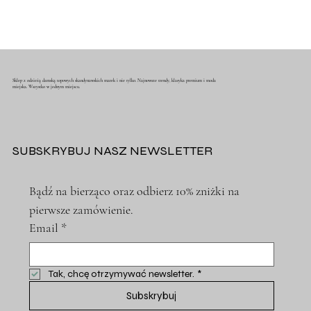
Sklep z odzieżą damską topowych skandynawskich marek i nie tylko. Najnowsze trendy, klasyka premium i moda
miejska. Wszystko w jednym miejscu.
SUBSKRYBUJ NASZ NEWSLETTER
Bądź na bierząco oraz odbierz 10% zniżki na 
pierwsze zamówienie.
Email
*
Tak, chcę otrzymywać newsletter.
*
Subskrybuj