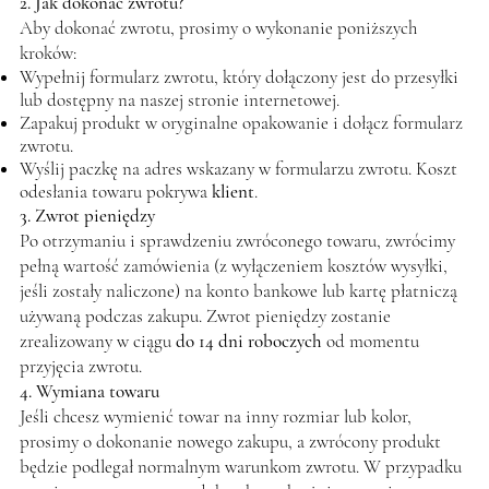
2. Jak dokonać zwrotu?
Aby dokonać zwrotu, prosimy o wykonanie poniższych
kroków:
Wypełnij formularz zwrotu, który dołączony jest do przesyłki
lub dostępny na naszej stronie internetowej.
Zapakuj produkt w oryginalne opakowanie i dołącz formularz
zwrotu.
Wyślij paczkę na adres wskazany w formularzu zwrotu. Koszt
odesłania towaru pokrywa
klient
.
3. Zwrot pieniędzy
Po otrzymaniu i sprawdzeniu zwróconego towaru, zwrócimy
pełną wartość zamówienia (z wyłączeniem kosztów wysyłki,
jeśli zostały naliczone) na konto bankowe lub kartę płatniczą
używaną podczas zakupu. Zwrot pieniędzy zostanie
zrealizowany w ciągu
do 14 dni roboczych
od momentu
przyjęcia zwrotu.
4. Wymiana towaru
Jeśli chcesz wymienić towar na inny rozmiar lub kolor,
prosimy o dokonanie nowego zakupu, a zwrócony produkt
będzie podlegał normalnym warunkom zwrotu. W przypadku