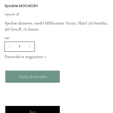
Spodnie MOS MOSH
Cena
199,00 zł
Spodnie dżinsowe, model MMSummer Narita. Skład 73% bawełna,
26% lyocell, 1% elastan.
ILOŚĆ
Pozostało w magazynie: 1
Dodaj do koszyka
Kup