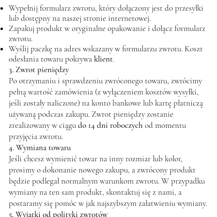
Wypełnij formularz zwrotu, który dołączony jest do przesyłki
lub dostępny na naszej stronie internetowej.
Zapakuj produkt w oryginalne opakowanie i dołącz formularz
zwrotu.
Wyślij paczkę na adres wskazany w formularzu zwrotu. Koszt
odesłania towaru pokrywa
klient
.
3. Zwrot pieniędzy
Po otrzymaniu i sprawdzeniu zwróconego towaru, zwrócimy
pełną wartość zamówienia (z wyłączeniem kosztów wysyłki,
jeśli zostały naliczone) na konto bankowe lub kartę płatniczą
używaną podczas zakupu. Zwrot pieniędzy zostanie
zrealizowany w ciągu
do 14 dni roboczych
od momentu
przyjęcia zwrotu.
4. Wymiana towaru
Jeśli chcesz wymienić towar na inny rozmiar lub kolor,
prosimy o dokonanie nowego zakupu, a zwrócony produkt
będzie podlegał normalnym warunkom zwrotu. W przypadku
wymiany na ten sam produkt, skontaktuj się z nami, a
postaramy się pomóc w jak najszybszym załatwieniu wymiany.
5. Wyjątki od polityki zwrotów