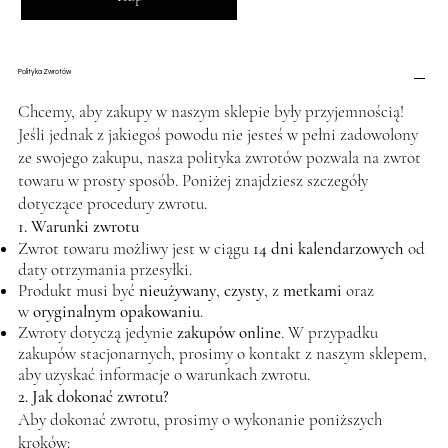
Polityka Zwrotów
Chcemy, aby zakupy w naszym sklepie były przyjemnością!
Jeśli jednak z jakiegoś powodu nie jesteś w pełni zadowolony
ze swojego zakupu, nasza polityka zwrotów pozwala na zwrot
towaru w prosty sposób. Poniżej znajdziesz szczegóły
dotyczące procedury zwrotu.
1. Warunki zwrotu
Zwrot towaru możliwy jest w ciągu
14 dni kalendarzowych
od
daty otrzymania przesyłki.
Produkt musi być
nieużywany
,
czysty
, z
metkami
oraz
w
oryginalnym opakowaniu
.
Zwroty dotyczą jedynie
zakupów online
. W przypadku
zakupów stacjonarnych, prosimy o kontakt z naszym sklepem,
aby uzyskać informacje o warunkach zwrotu.
2. Jak dokonać zwrotu?
Aby dokonać zwrotu, prosimy o wykonanie poniższych
kroków: