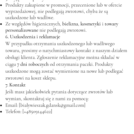
Produkty zakupione w promocji, przecenione lub w ofercie
wyprzedażowej, nie podlegają zwrotowi, chyba że są
uszkodzone lub wadliwe.
Ze względów higienicznych,
bielizna
,
kosmetyki
i
towary
personalizowane
nie podlegają zwrotowi.
6. Uszkodzenia i reklamacje
W przypadku otrzymania uszkodzonego lub wadliwego
towaru, prosimy o natychmiastowy kontakt z naszym działem
obsługi klienta. Zgłoszenie reklamacyjne można składać w
ciągu
7 dni roboczych
od otrzymania paczki. Produkty
uszkodzone mogą zostać wymienione na nowe lub podlegać
zwrotowi na koszt sklepu.
7. Kontakt
Jeśli masz jakiekolwiek pytania dotyczące zwrotów lub
wymian, skontaktuj się z nami za pomocą:
Email: [
bialywieszak.gdansk@gmail.com
]
Telefon: [+48509144622]