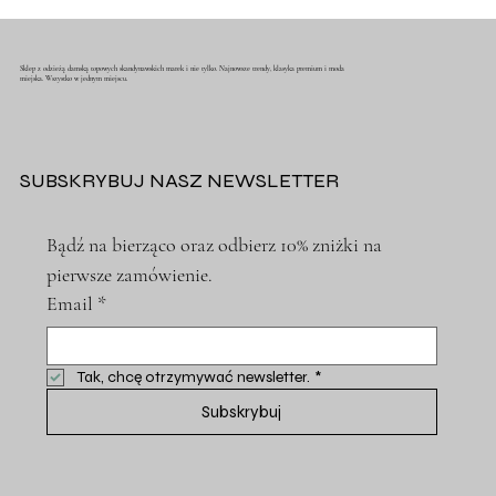
Sklep z odzieżą damską topowych skandynawskich marek i nie tylko. Najnowsze trendy, klasyka premium i moda
miejska. Wszystko w jednym miejscu.
SUBSKRYBUJ NASZ NEWSLETTER
Bądź na bierząco oraz odbierz 10% zniżki na 
pierwsze zamówienie.
Email
*
Tak, chcę otrzymywać newsletter.
*
Subskrybuj