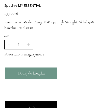
Spodnie MY ESSENTIAL
Cena
199,00 zł
Rozmiar 25. Model DangoMW 144 High Straight. Skład 99%
bawełna, 1% elastan.
ILOŚĆ
Pozostało w magazynie: 1
Dodaj do koszyka
Kup