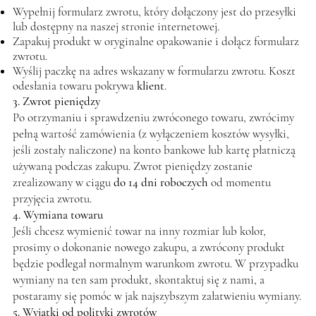
Wypełnij formularz zwrotu, który dołączony jest do przesyłki
lub dostępny na naszej stronie internetowej.
Zapakuj produkt w oryginalne opakowanie i dołącz formularz
zwrotu.
Wyślij paczkę na adres wskazany w formularzu zwrotu. Koszt
odesłania towaru pokrywa
klient
.
3. Zwrot pieniędzy
Po otrzymaniu i sprawdzeniu zwróconego towaru, zwrócimy
pełną wartość zamówienia (z wyłączeniem kosztów wysyłki,
jeśli zostały naliczone) na konto bankowe lub kartę płatniczą
używaną podczas zakupu. Zwrot pieniędzy zostanie
zrealizowany w ciągu
do 14 dni roboczych
od momentu
przyjęcia zwrotu.
4. Wymiana towaru
Jeśli chcesz wymienić towar na inny rozmiar lub kolor,
prosimy o dokonanie nowego zakupu, a zwrócony produkt
będzie podlegał normalnym warunkom zwrotu. W przypadku
wymiany na ten sam produkt, skontaktuj się z nami, a
postaramy się pomóc w jak najszybszym załatwieniu wymiany.
5. Wyjątki od polityki zwrotów