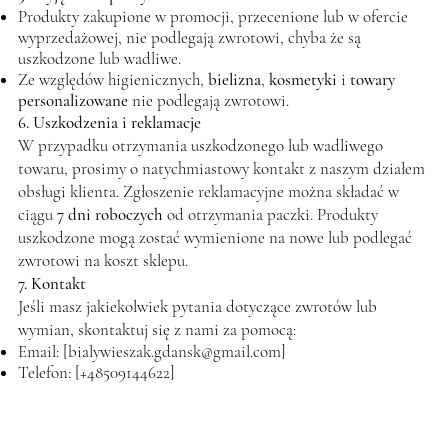
Produkty zakupione w promocji, przecenione lub w ofercie
wyprzedażowej, nie podlegają zwrotowi, chyba że są
uszkodzone lub wadliwe.
Ze względów higienicznych,
bielizna
,
kosmetyki
i
towary
personalizowane
nie podlegają zwrotowi.
6. Uszkodzenia i reklamacje
W przypadku otrzymania uszkodzonego lub wadliwego
towaru, prosimy o natychmiastowy kontakt z naszym działem
obsługi klienta. Zgłoszenie reklamacyjne można składać w
ciągu
7 dni roboczych
od otrzymania paczki. Produkty
uszkodzone mogą zostać wymienione na nowe lub podlegać
zwrotowi na koszt sklepu.
7. Kontakt
Jeśli masz jakiekolwiek pytania dotyczące zwrotów lub
wymian, skontaktuj się z nami za pomocą:
Email: [
bialywieszak.gdansk@gmail.com
]
Telefon: [+48509144622]