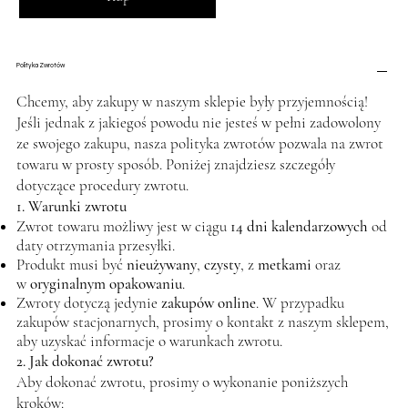
Polityka Zwrotów
Chcemy, aby zakupy w naszym sklepie były przyjemnością!
Jeśli jednak z jakiegoś powodu nie jesteś w pełni zadowolony
ze swojego zakupu, nasza polityka zwrotów pozwala na zwrot
towaru w prosty sposób. Poniżej znajdziesz szczegóły
dotyczące procedury zwrotu.
1. Warunki zwrotu
Zwrot towaru możliwy jest w ciągu
14 dni kalendarzowych
od
daty otrzymania przesyłki.
Produkt musi być
nieużywany
,
czysty
, z
metkami
oraz
w
oryginalnym opakowaniu
.
Zwroty dotyczą jedynie
zakupów online
. W przypadku
zakupów stacjonarnych, prosimy o kontakt z naszym sklepem,
aby uzyskać informacje o warunkach zwrotu.
2. Jak dokonać zwrotu?
Aby dokonać zwrotu, prosimy o wykonanie poniższych
kroków: