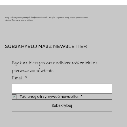
Sklep z odzieżą damską topowych skandynawskich marek i nie tylko. Najnowsze trendy, klasyka premium i moda
miejska. Wszystko w jednym miejscu.
SUBSKRYBUJ NASZ NEWSLETTER
Bądź na bierząco oraz odbierz 10% zniżki na 
pierwsze zamówienie.
Email
*
Tak, chcę otrzymywać newsletter.
*
Subskrybuj