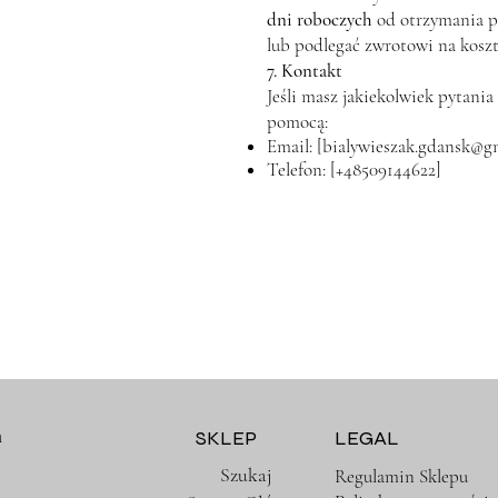
dni roboczych
od otrzymania p
lub podlegać zwrotowi na koszt
7. Kontakt
Jeśli masz jakiekolwiek pytani
pomocą:
Email: [
bialywieszak.gdansk@g
Telefon: [+48509144622]
m
SKLEP
LEGAL
Szukaj
Regulamin Sklepu