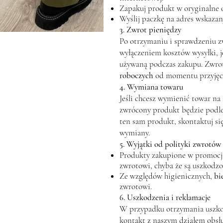
Zapakuj produkt w oryginalne 
Wyślij paczkę na adres wskaza
3. Zwrot pieniędzy
Po otrzymaniu i sprawdzeniu z
wyłączeniem kosztów wysyłki, je
używaną podczas zakupu. Zwrot
roboczych
od momentu przyjęci
4. Wymiana towaru
Jeśli chcesz wymienić towar na
zwrócony produkt będzie pod
ten sam produkt, skontaktuj si
wymiany.
5. Wyjątki od polityki zwrotów
Produkty zakupione w promocji
zwrotowi, chyba że są uszkodzo
Ze względów higienicznych,
bi
zwrotowi.
6. Uszkodzenia i reklamacje
W przypadku otrzymania uszko
kontakt z naszym działem obsłu