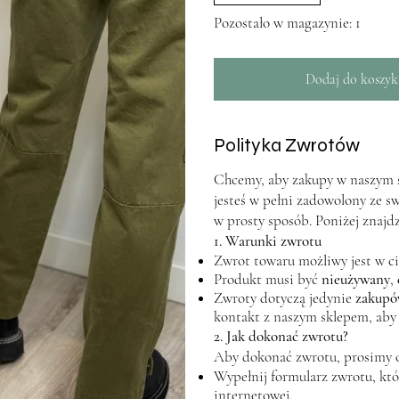
Pozostało w magazynie: 1
Dodaj do koszyk
Polityka Zwrotów
Chcemy, aby zakupy w naszym sk
jesteś w pełni zadowolony ze s
w prosty sposób. Poniżej znajd
1. Warunki zwrotu
Zwrot towaru możliwy jest w c
Produkt musi być
nieużywany
,
Zwroty dotyczą jedynie
zakupó
kontakt z naszym sklepem, aby
2. Jak dokonać zwrotu?
Aby dokonać zwrotu, prosimy 
Wypełnij formularz zwrotu, któr
internetowej.