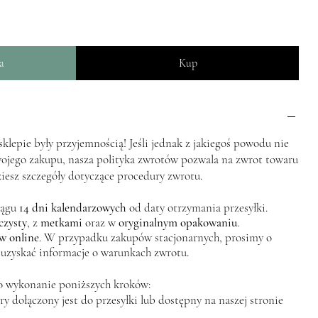
a
Kup
lepie były przyjemnością! Jeśli jednak z jakiegoś powodu nie
wojego zakupu, nasza polityka zwrotów pozwala na zwrot towaru
ziesz szczegóły dotyczące procedury zwrotu.
iągu
14 dni kalendarzowych
od daty otrzymania przesyłki.
czysty
, z
metkami
oraz w
oryginalnym opakowaniu
.
w online
. W przypadku zakupów stacjonarnych, prosimy o
 uzyskać informacje o warunkach zwrotu.
o wykonanie poniższych kroków:
y dołączony jest do przesyłki lub dostępny na naszej stronie