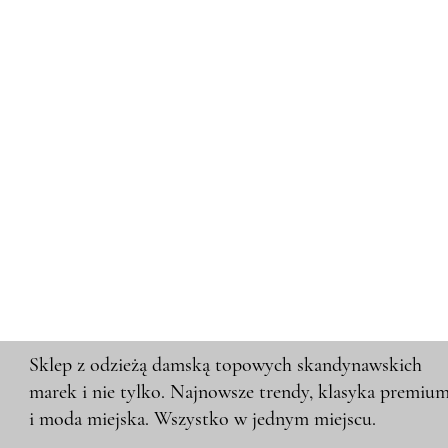
Sklep z odzieżą damską topowych skandynawskich
marek i nie tylko. Najnowsze trendy, klasyka premiu
i moda miejska. Wszystko w jednym miejscu.