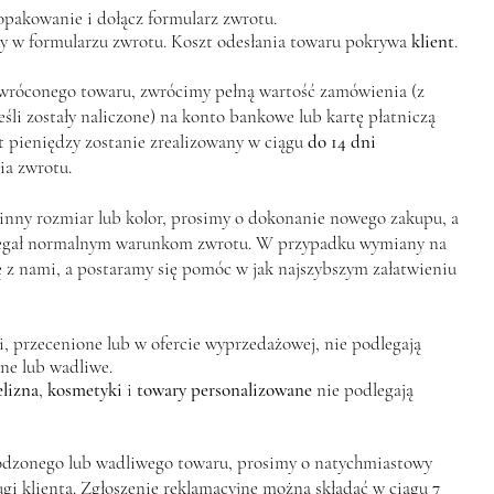
opakowanie i dołącz formularz zwrotu.
ny w formularzu zwrotu. Koszt odesłania towaru pokrywa
klient
.
wróconego towaru, zwrócimy pełną wartość zamówienia (z
śli zostały naliczone) na konto bankowe lub kartę płatniczą
 pieniędzy zostanie zrealizowany w ciągu
do 14 dni
a zwrotu.
 inny rozmiar lub kolor, prosimy o dokonanie nowego zakupu, a
legał normalnym warunkom zwrotu. W przypadku wymiany na
ę z nami, a postaramy się pomóc w jak najszybszym załatwieniu
, przecenione lub w ofercie wyprzedażowej, nie podlegają
ne lub wadliwe.
elizna
,
kosmetyki
i
towary personalizowane
nie podlegają
dzonego lub wadliwego towaru, prosimy o natychmiastowy
gi klienta. Zgłoszenie reklamacyjne można składać w ciągu
7