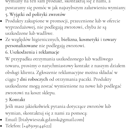
wymiany na ten sam produkt, skontaktuj się z nami, a
postaramy się pomóc w jak najszybszym załatwieniu wymiany.
5. Wyjątki od polityki zwrotów
Produkty zakupione w promocji, przecenione lub w ofercie
wyprzedażowej, nie podlegają zwrotowi, chyba że są
uszkodzone lub wadliwe.
Ze względów higienicznych,
bielizna
,
kosmetyki
i
towary
personalizowane
nie podlegają zwrotowi.
6. Uszkodzenia i reklamacje
W przypadku otrzymania uszkodzonego lub wadliwego
towaru, prosimy o natychmiastowy kontakt z naszym działem
obsługi klienta. Zgłoszenie reklamacyjne można składać w
ciągu
7 dni roboczych
od otrzymania paczki. Produkty
uszkodzone mogą zostać wymienione na nowe lub podlegać
zwrotowi na koszt sklepu.
7. Kontakt
Jeśli masz jakiekolwiek pytania dotyczące zwrotów lub
wymian, skontaktuj się z nami za pomocą:
Email: [
bialywieszak.gdansk@gmail.com
]
Telefon: [+48509144622]