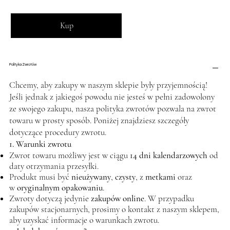
Kup
Polityka Zwrotów
Chcemy, aby zakupy w naszym sklepie były przyjemnością!
Jeśli jednak z jakiegoś powodu nie jesteś w pełni zadowolony
ze swojego zakupu, nasza polityka zwrotów pozwala na zwrot
towaru w prosty sposób. Poniżej znajdziesz szczegóły
dotyczące procedury zwrotu.
1. Warunki zwrotu
Zwrot towaru możliwy jest w ciągu
14 dni kalendarzowych
od
daty otrzymania przesyłki.
Produkt musi być
nieużywany
,
czysty
, z
metkami
oraz
w
oryginalnym opakowaniu
.
Zwroty dotyczą jedynie
zakupów online
. W przypadku
zakupów stacjonarnych, prosimy o kontakt z naszym sklepem,
aby uzyskać informacje o warunkach zwrotu.