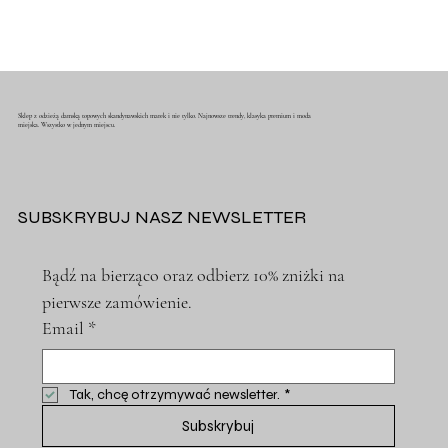
Sklep z odzieżą damską topowych skandynawskich marek i nie tylko. Najnowsze trendy, klasyka premium i moda
miejska. Wszystko w jednym miejscu.
SUBSKRYBUJ NASZ NEWSLETTER
Bądź na bierząco oraz odbierz 10% zniżki na 
pierwsze zamówienie.
Email
*
Tak, chcę otrzymywać newsletter.
*
Subskrybuj