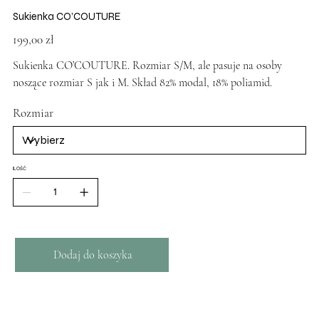
Sukienka CO’COUTURE
Cena
199,00 zł
Sukienka CO’COUTURE. Rozmiar S/M, ale pasuje na osoby
noszące rozmiar S jak i M. Skład 82% modal, 18% poliamid.
Rozmiar
ILOŚĆ
Dodaj do koszyka