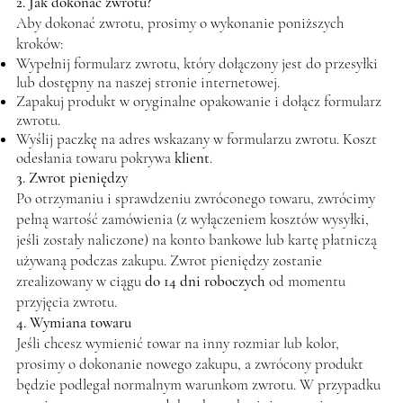
2. Jak dokonać zwrotu?
Aby dokonać zwrotu, prosimy o wykonanie poniższych
kroków:
Wypełnij formularz zwrotu, który dołączony jest do przesyłki
lub dostępny na naszej stronie internetowej.
Zapakuj produkt w oryginalne opakowanie i dołącz formularz
zwrotu.
Wyślij paczkę na adres wskazany w formularzu zwrotu. Koszt
odesłania towaru pokrywa
klient
.
3. Zwrot pieniędzy
Po otrzymaniu i sprawdzeniu zwróconego towaru, zwrócimy
pełną wartość zamówienia (z wyłączeniem kosztów wysyłki,
jeśli zostały naliczone) na konto bankowe lub kartę płatniczą
używaną podczas zakupu. Zwrot pieniędzy zostanie
zrealizowany w ciągu
do 14 dni roboczych
od momentu
przyjęcia zwrotu.
4. Wymiana towaru
Jeśli chcesz wymienić towar na inny rozmiar lub kolor,
prosimy o dokonanie nowego zakupu, a zwrócony produkt
będzie podlegał normalnym warunkom zwrotu. W przypadku