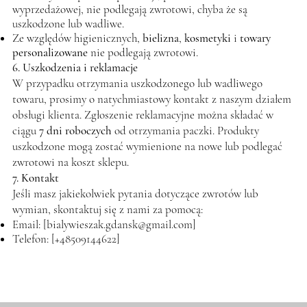
wyprzedażowej, nie podlegają zwrotowi, chyba że są
uszkodzone lub wadliwe.
Ze względów higienicznych,
bielizna
,
kosmetyki
i
towary
personalizowane
nie podlegają zwrotowi.
6. Uszkodzenia i reklamacje
W przypadku otrzymania uszkodzonego lub wadliwego
towaru, prosimy o natychmiastowy kontakt z naszym działem
obsługi klienta. Zgłoszenie reklamacyjne można składać w
ciągu
7 dni roboczych
od otrzymania paczki. Produkty
uszkodzone mogą zostać wymienione na nowe lub podlegać
zwrotowi na koszt sklepu.
7. Kontakt
Jeśli masz jakiekolwiek pytania dotyczące zwrotów lub
wymian, skontaktuj się z nami za pomocą:
Email: [
bialywieszak.gdansk@gmail.com
]
Telefon: [+48509144622]