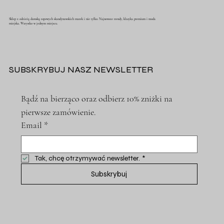
Sklep z odzieżą damską topowych skandynawskich marek i nie tylko. Najnowsze trendy, klasyka premium i moda
miejska. Wszystko w jednym miejscu.
SUBSKRYBUJ NASZ NEWSLETTER
Bądź na bierząco oraz odbierz 10% zniżki na 
pierwsze zamówienie.
Email
*
Tak, chcę otrzymywać newsletter.
*
Subskrybuj