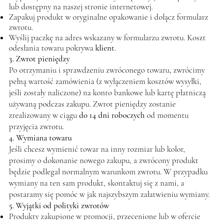
lub dostępny na naszej stronie internetowej.
Zapakuj produkt w oryginalne opakowanie i dołącz formularz
zwrotu.
Wyślij paczkę na adres wskazany w formularzu zwrotu. Koszt
odesłania towaru pokrywa
klient
.
3. Zwrot pieniędzy
Po otrzymaniu i sprawdzeniu zwróconego towaru, zwrócimy
pełną wartość zamówienia (z wyłączeniem kosztów wysyłki,
jeśli zostały naliczone) na konto bankowe lub kartę płatniczą
używaną podczas zakupu. Zwrot pieniędzy zostanie
zrealizowany w ciągu
do 14 dni roboczych
od momentu
przyjęcia zwrotu.
4. Wymiana towaru
Jeśli chcesz wymienić towar na inny rozmiar lub kolor,
prosimy o dokonanie nowego zakupu, a zwrócony produkt
będzie podlegał normalnym warunkom zwrotu. W przypadku
wymiany na ten sam produkt, skontaktuj się z nami, a
postaramy się pomóc w jak najszybszym załatwieniu wymiany.
5. Wyjątki od polityki zwrotów
Produkty zakupione w promocji, przecenione lub w ofercie