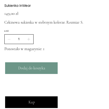
Sukienka InWear
Cena
149,00 zł
Cekinowa sukienka w srebrnym kolorze. Rozmiar S.
ILOŚĆ
Pozostało w magazynie: 1
Dodaj do koszyka
Kup