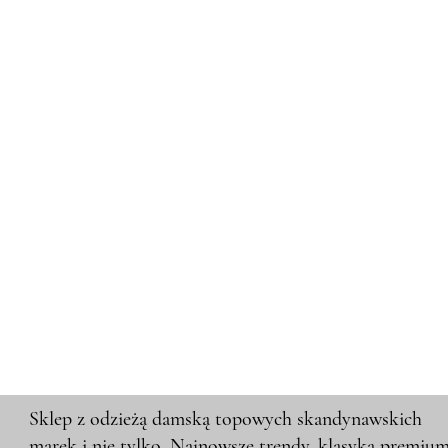
Sklep z odzieżą damską topowych skandynawskich
marek i nie tylko. Najnowsze trendy, klasyka premiu