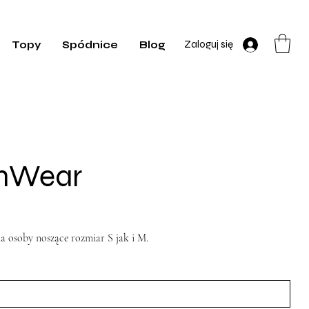
Zaloguj się
Topy
Spódnice
Blog
InWear
a osoby noszące rozmiar S jak i M.