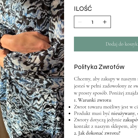
ILOŚĆ
Dodaj do koszyk
Polityka Zwrotów
Chcemy, aby zakupy w naszym sk
jesteś w pełni zadowolony ze s
w prosty sposób. Poniżej znajd
1. Warunki zwrotu
Zwrot towaru możliwy jest w c
Produkt musi być
nieużywany
,
Zwroty dotyczą jedynie
zakupó
kontakt z naszym sklepem, aby
2. Jak dokonać zwrotu?