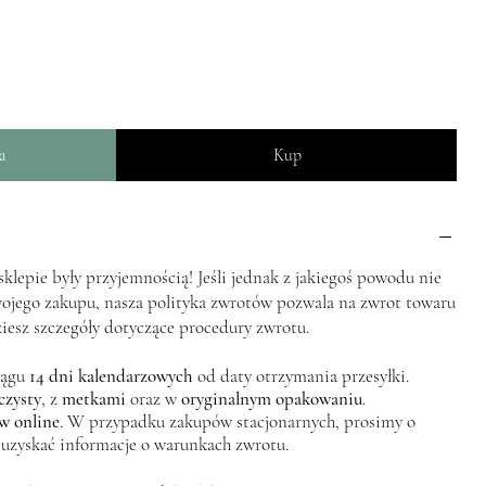
a
Kup
lepie były przyjemnością! Jeśli jednak z jakiegoś powodu nie
wojego zakupu, nasza polityka zwrotów pozwala na zwrot towaru
ziesz szczegóły dotyczące procedury zwrotu.
iągu
14 dni kalendarzowych
od daty otrzymania przesyłki.
czysty
, z
metkami
oraz w
oryginalnym opakowaniu
.
w online
. W przypadku zakupów stacjonarnych, prosimy o
 uzyskać informacje o warunkach zwrotu.