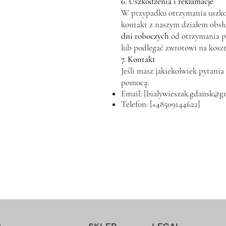
6. Uszkodzenia i reklamacje
W przypadku otrzymania uszko
kontakt z naszym działem obsłu
dni roboczych
od otrzymania p
lub podlegać zwrotowi na koszt
7. Kontakt
Jeśli masz jakiekolwiek pytani
pomocą:
Email: [
bialywieszak.gdansk@g
Telefon: [+48509144622]
m