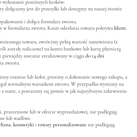
o wykonanie poniższych kroków:
y dołączony jest do przesyłki lub dostępny na naszej stronie
opakowanie i dołącz formularz zwrotu.
ny w formularzu zwrotu. Koszt odesłania towaru pokrywa
klient
.
wróconego towaru, zwrócimy pełną wartość zamówienia (z
śli zostały naliczone) na konto bankowe lub kartę płatniczą
 pieniędzy zostanie zrealizowany w ciągu
do 14 dni
a zwrotu.
 inny rozmiar lub kolor, prosimy o dokonanie nowego zakupu, a
legał normalnym warunkom zwrotu. W przypadku wymiany na
ę z nami, a postaramy się pomóc w jak najszybszym załatwieniu
, przecenione lub w ofercie wyprzedażowej, nie podlegają
ne lub wadliwe.
elizna
,
kosmetyki
i
towary personalizowane
nie podlegają