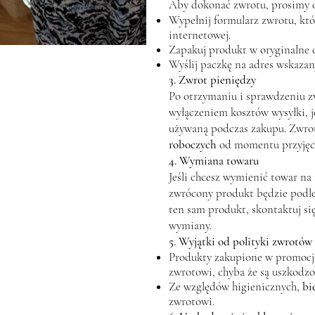
Aby dokonać zwrotu, prosimy 
Wypełnij formularz zwrotu, któr
internetowej.
Zapakuj produkt w oryginalne 
Wyślij paczkę na adres wskaza
3. Zwrot pieniędzy
Po otrzymaniu i sprawdzeniu z
wyłączeniem kosztów wysyłki, je
używaną podczas zakupu. Zwrot
roboczych
od momentu przyjęci
4. Wymiana towaru
Jeśli chcesz wymienić towar na
zwrócony produkt będzie pod
ten sam produkt, skontaktuj si
wymiany.
5. Wyjątki od polityki zwrotów
Produkty zakupione w promocji
zwrotowi, chyba że są uszkodzo
Ze względów higienicznych,
bi
zwrotowi.