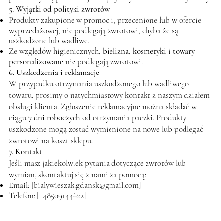
5. Wyjątki od polityki zwrotów
Produkty zakupione w promocji, przecenione lub w ofercie
wyprzedażowej, nie podlegają zwrotowi, chyba że są
uszkodzone lub wadliwe.
Ze względów higienicznych,
bielizna
,
kosmetyki
i
towary
personalizowane
nie podlegają zwrotowi.
6. Uszkodzenia i reklamacje
W przypadku otrzymania uszkodzonego lub wadliwego
towaru, prosimy o natychmiastowy kontakt z naszym działem
obsługi klienta. Zgłoszenie reklamacyjne można składać w
ciągu
7 dni roboczych
od otrzymania paczki. Produkty
uszkodzone mogą zostać wymienione na nowe lub podlegać
zwrotowi na koszt sklepu.
7. Kontakt
Jeśli masz jakiekolwiek pytania dotyczące zwrotów lub
wymian, skontaktuj się z nami za pomocą:
Email: [
bialywieszak.gdansk@gmail.com
]
Telefon: [+48509144622]