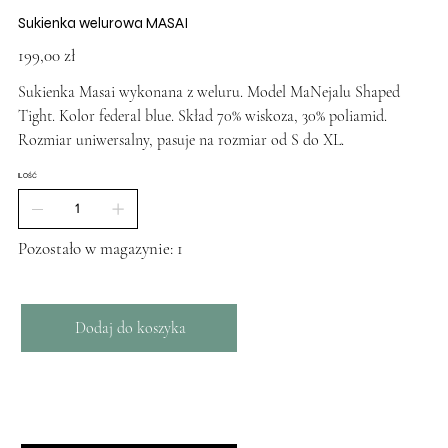
Sukienka welurowa MASAI
Cena
199,00 zł
Sukienka Masai wykonana z weluru. Model MaNejalu Shaped
Tight. Kolor federal blue. Skład 70% wiskoza, 30% poliamid.
Rozmiar uniwersalny, pasuje na rozmiar od S do XL.
ILOŚĆ
Pozostało w magazynie: 1
Dodaj do koszyka