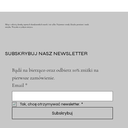
Sklep z odzieżą damską topowych skandynawskich marek i nie tylko. Najnowsze trendy, klasyka premium i moda
miejska. Wszystko w jednym miejscu.
SUBSKRYBUJ NASZ NEWSLETTER
Bądź na bierząco oraz odbierz 10% zniżki na 
pierwsze zamówienie.
Email
*
Tak, chcę otrzymywać newsletter.
*
Subskrybuj