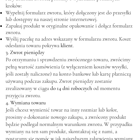
kroków:
Wypełnij formularz zwrotu, który dołączony jest do przesyłki
lub dostępny na naszej stronie internetowej.
Zapakuj produkt w oryginalne opakowanie i dołącz formularz
zwrotu.
Wyślij paczkę na adres wskazany w formularzu zwrotu. Koszt
odesłania towaru pokrywa
klient
.
3. Zwrot pieniędzy
Po otrzymaniu i sprawdzeniu zwróconego towaru, zwrócimy
pełną wartość zamówienia (z wyłączeniem kosztów wysyłki,
jeśli zostały naliczone) na konto bankowe lub kartę płatniczą
używaną podczas zakupu. Zwrot pieniędzy zostanie
zrealizowany w ciągu
do 14 dni roboczych
od momentu
przyjęcia zwrotu.
4. Wymiana towaru
Jeśli chcesz wymienić towar na inny rozmiar lub kolor,
prosimy o dokonanie nowego zakupu, a zwrócony produkt
będzie podlegał normalnym warunkom zwrotu. W przypadku
wymiany na ten sam produkt, skontaktuj się z nami, a
postaramy się pomóc w jak najszybszym załatwieniu wymiany.