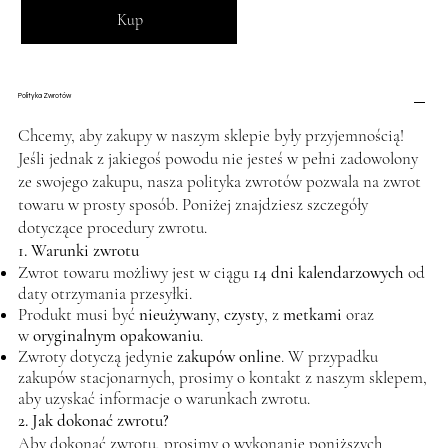
Kup
Polityka Zwrotów
Chcemy, aby zakupy w naszym sklepie były przyjemnością!
Jeśli jednak z jakiegoś powodu nie jesteś w pełni zadowolony
ze swojego zakupu, nasza polityka zwrotów pozwala na zwrot
towaru w prosty sposób. Poniżej znajdziesz szczegóły
dotyczące procedury zwrotu.
1. Warunki zwrotu
Zwrot towaru możliwy jest w ciągu
14 dni kalendarzowych
od
daty otrzymania przesyłki.
Produkt musi być
nieużywany
,
czysty
, z
metkami
oraz
w
oryginalnym opakowaniu
.
Zwroty dotyczą jedynie
zakupów online
. W przypadku
zakupów stacjonarnych, prosimy o kontakt z naszym sklepem,
aby uzyskać informacje o warunkach zwrotu.
2. Jak dokonać zwrotu?
Aby dokonać zwrotu, prosimy o wykonanie poniższych