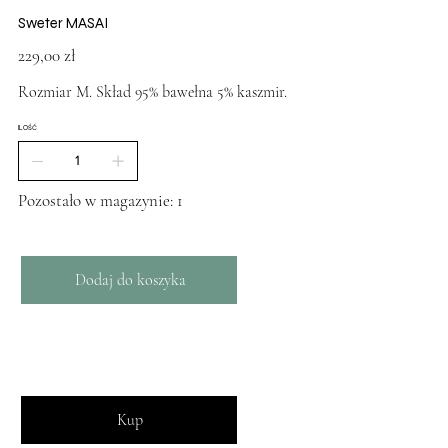
Sweter MASAI
Cena
229,00 zł
Rozmiar M. Skład 95% bawełna 5% kaszmir.
ILOŚĆ
Pozostało w magazynie: 1
Dodaj do koszyka
Kup