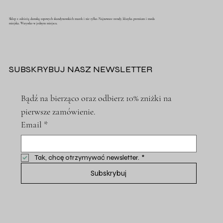
Sklep z odzieżą damską topowych skandynawskich marek i nie tylko. Najnowsze trendy, klasyka premium i moda
miejska. Wszystko w jednym miejscu.
SUBSKRYBUJ NASZ NEWSLETTER
Bądź na bierząco oraz odbierz 10% zniżki na 
pierwsze zamówienie.
Email
*
Tak, chcę otrzymywać newsletter.
*
Subskrybuj