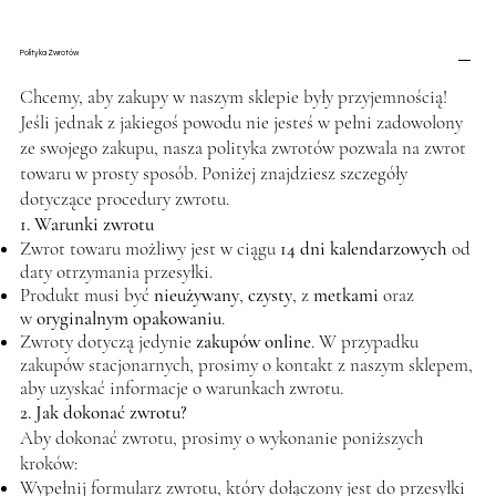
Polityka Zwrotów
Chcemy, aby zakupy w naszym sklepie były przyjemnością!
Jeśli jednak z jakiegoś powodu nie jesteś w pełni zadowolony
ze swojego zakupu, nasza polityka zwrotów pozwala na zwrot
towaru w prosty sposób. Poniżej znajdziesz szczegóły
dotyczące procedury zwrotu.
1. Warunki zwrotu
Zwrot towaru możliwy jest w ciągu
14 dni kalendarzowych
od
daty otrzymania przesyłki.
Produkt musi być
nieużywany
,
czysty
, z
metkami
oraz
w
oryginalnym opakowaniu
.
Zwroty dotyczą jedynie
zakupów online
. W przypadku
zakupów stacjonarnych, prosimy o kontakt z naszym sklepem,
aby uzyskać informacje o warunkach zwrotu.
2. Jak dokonać zwrotu?
Aby dokonać zwrotu, prosimy o wykonanie poniższych
kroków:
Wypełnij formularz zwrotu, który dołączony jest do przesyłki