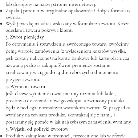
lub dostępny na naszej stronie internetowej.
Zapakuj produkt w oryginalne opakowanie i dołącz formularz
zwrotu.
Wyślij paczkę na adres wskazany w formularzu zwrotu. Koszt
odesłania towaru pokrywa
klient
.
3. Zwrot pieniędzy
Po otrzymaniu i sprawdzeniu zwróconego towaru, zwrócimy
pełną wartość zamówienia (z wyłączeniem kosztów wysyłki,
jeśli zostały naliczone) na konto bankowe lub kartę płatniczą
używaną podczas zakupu. Zwrot pieniędzy zostanie
zrealizowany w ciągu
do 14 dni roboczych
od momentu
przyjęcia zwrotu.
4. Wymiana towaru
Jeśli chcesz wymienić towar na inny rozmiar lub kolor,
prosimy o dokonanie nowego zakupu, a zwrócony produkt
będzie podlegał normalnym warunkom zwrotu. W przypadku
wymiany na ten sam produkt, skontaktuj się z nami, a
postaramy się pomóc w jak najszybszym załatwieniu wymiany.
5. Wyjątki od polityki zwrotów
Produkty zakupione w promocji, przecenione lub w ofercie