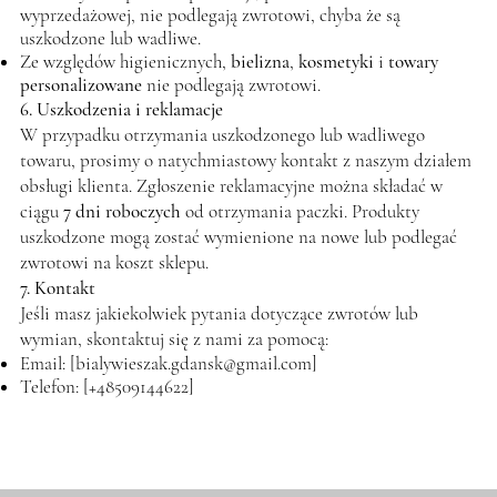
wyprzedażowej, nie podlegają zwrotowi, chyba że są
uszkodzone lub wadliwe.
Ze względów higienicznych,
bielizna
,
kosmetyki
i
towary
personalizowane
nie podlegają zwrotowi.
6. Uszkodzenia i reklamacje
W przypadku otrzymania uszkodzonego lub wadliwego
towaru, prosimy o natychmiastowy kontakt z naszym działem
obsługi klienta. Zgłoszenie reklamacyjne można składać w
ciągu
7 dni roboczych
od otrzymania paczki. Produkty
uszkodzone mogą zostać wymienione na nowe lub podlegać
zwrotowi na koszt sklepu.
7. Kontakt
Jeśli masz jakiekolwiek pytania dotyczące zwrotów lub
wymian, skontaktuj się z nami za pomocą:
Email: [
bialywieszak.gdansk@gmail.com
]
Telefon: [+48509144622]