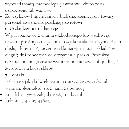
wyprzedażowej, nie podlegają zwrotowi, chyba że są
uszkodzone lub wadliwe.
Ze względów higienicznych,
bielizna
,
kosmetyki
i
towary
personalizowane
nie podlegają zwrotowi.
6. Uszkodzenia i reklamacje
W przypadku otrzymania uszkodzonego lub wadliwego
towaru, prosimy o natychmiastowy kontakt z naszym działem
obsługi klienta. Zgłoszenie reklamacyjne można składać w
ciągu
7 dni roboczych
od otrzymania paczki. Produkty
uszkodzone mogą zostać wymienione na nowe lub podlegać
zwrotowi na koszt sklepu.
7. Kontakt
Jeśli masz jakiekolwiek pytania dotyczące zwrotów lub
wymian, skontaktuj się z nami za pomocą:
Email: [
bialywieszak.gdansk@gmail.com
]
Telefon: [+48509144622]