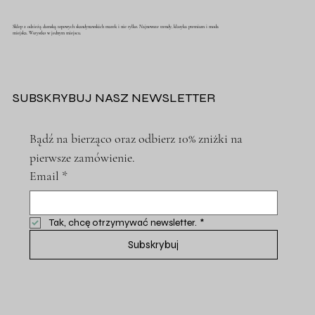
Sklep z odzieżą damską topowych skandynawskich marek i nie tylko. Najnowsze trendy, klasyka premium i moda
miejska. Wszystko w jednym miejscu.
SUBSKRYBUJ NASZ NEWSLETTER
Bądź na bierząco oraz odbierz 10% zniżki na 
pierwsze zamówienie.
Email
*
Tak, chcę otrzymywać newsletter.
*
Subskrybuj