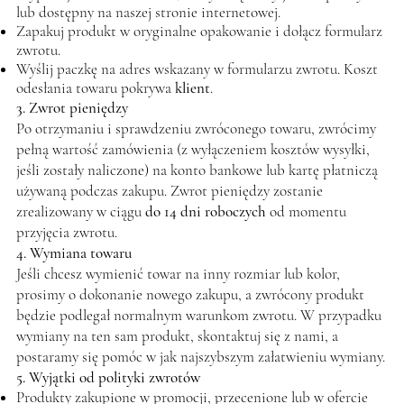
lub dostępny na naszej stronie internetowej.
Zapakuj produkt w oryginalne opakowanie i dołącz formularz
zwrotu.
Wyślij paczkę na adres wskazany w formularzu zwrotu. Koszt
odesłania towaru pokrywa
klient
.
3. Zwrot pieniędzy
Po otrzymaniu i sprawdzeniu zwróconego towaru, zwrócimy
pełną wartość zamówienia (z wyłączeniem kosztów wysyłki,
jeśli zostały naliczone) na konto bankowe lub kartę płatniczą
używaną podczas zakupu. Zwrot pieniędzy zostanie
zrealizowany w ciągu
do 14 dni roboczych
od momentu
przyjęcia zwrotu.
4. Wymiana towaru
Jeśli chcesz wymienić towar na inny rozmiar lub kolor,
prosimy o dokonanie nowego zakupu, a zwrócony produkt
będzie podlegał normalnym warunkom zwrotu. W przypadku
wymiany na ten sam produkt, skontaktuj się z nami, a
postaramy się pomóc w jak najszybszym załatwieniu wymiany.
5. Wyjątki od polityki zwrotów
Produkty zakupione w promocji, przecenione lub w ofercie