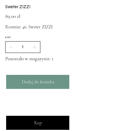
Sweter ZIZZI
Cena
89,00 zł
Rozmiar 46. Sweter ZIZZI
ILOŚĆ
Pozostało w magazynie: 1
Dodaj do koszyka
Kup