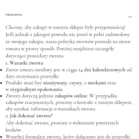
Polityka Zwrotów
Chcemy, aby zakupy w naszym sklepie były przyjemnością!
Jeśli jednak z jakiegoś powodu nie jesteś w pełni zadowolony
ze swojego zakupu, nasza polityka zwrotów pozwala na zwrot
towaru w prosty sposób. Poniżej znajdziesz szczegóły
dotyczące procedury zwrotu.
1. Warunki zwrotu
Zwrot towaru możliwy jest w ciągu
14 dni kalendarzowych
od
daty otrzymania przesyłki.
Produkt musi być
nieużywany
,
czysty
, z
metkami
oraz
w
oryginalnym opakowaniu
.
Zwroty dotyczą jedynie
zakupów online
. W przypadku
zakupów stacjonarnych, prosimy o kontakt z naszym sklepem,
aby uzyskać informacje o warunkach zwrotu.
2. Jak dokonać zwrotu?
Aby dokonać zwrotu, prosimy o wykonanie poniższych
kroków:
Wypełnij formularz zwrotu, który dołączony jest do przesyłki