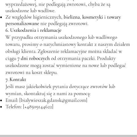
wyprzedażowej, nie podlegają zwrotowi, chyba że są
uszkodzone lub wadliwe.
Ze względów higienicznych,
bielizna
,
kosmetyki
i
towary
personalizowane
nie podlegają zwrotowi.
6. Uszkodzenia i reklamacje
W przypadku otrzymania uszkodzonego lub wadliwego
towaru, prosimy o natychmiastowy kontakt z naszym działem
obsługi klienta. Zgłoszenie reklamacyjne można składać w
ciągu
7 dni roboczych
od otrzymania paczki. Produkty
uszkodzone mogą zostać wymienione na nowe lub podlegać
zwrotowi na koszt sklepu.
7. Kontakt
Jeśli masz jakiekolwiek pytania dotyczące zwrotów lub
wymian, skontaktuj się z nami za pomocą:
Email: [
bialywieszak.gdansk@gmail.com
]
Telefon: [+48509144622]