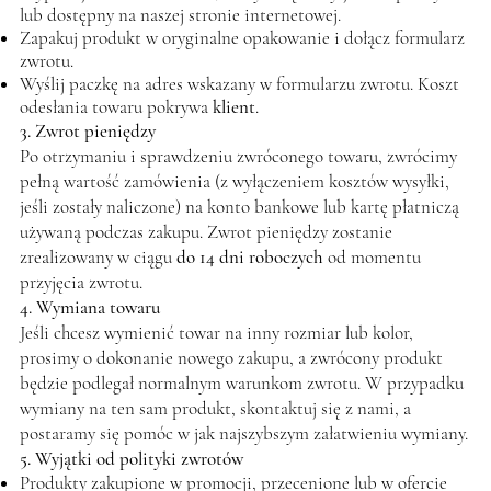
lub dostępny na naszej stronie internetowej.
Zapakuj produkt w oryginalne opakowanie i dołącz formularz
zwrotu.
Wyślij paczkę na adres wskazany w formularzu zwrotu. Koszt
odesłania towaru pokrywa
klient
.
3. Zwrot pieniędzy
Po otrzymaniu i sprawdzeniu zwróconego towaru, zwrócimy
pełną wartość zamówienia (z wyłączeniem kosztów wysyłki,
jeśli zostały naliczone) na konto bankowe lub kartę płatniczą
używaną podczas zakupu. Zwrot pieniędzy zostanie
zrealizowany w ciągu
do 14 dni roboczych
od momentu
przyjęcia zwrotu.
4. Wymiana towaru
Jeśli chcesz wymienić towar na inny rozmiar lub kolor,
prosimy o dokonanie nowego zakupu, a zwrócony produkt
będzie podlegał normalnym warunkom zwrotu. W przypadku
wymiany na ten sam produkt, skontaktuj się z nami, a
postaramy się pomóc w jak najszybszym załatwieniu wymiany.
5. Wyjątki od polityki zwrotów
Produkty zakupione w promocji, przecenione lub w ofercie