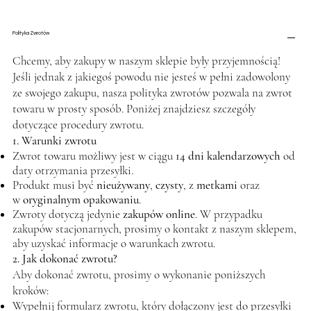
Polityka Zwrotów
Chcemy, aby zakupy w naszym sklepie były przyjemnością!
Jeśli jednak z jakiegoś powodu nie jesteś w pełni zadowolony
ze swojego zakupu, nasza polityka zwrotów pozwala na zwrot
towaru w prosty sposób. Poniżej znajdziesz szczegóły
dotyczące procedury zwrotu.
1. Warunki zwrotu
Zwrot towaru możliwy jest w ciągu
14 dni kalendarzowych
od
daty otrzymania przesyłki.
Produkt musi być
nieużywany
,
czysty
, z
metkami
oraz
w
oryginalnym opakowaniu
.
Zwroty dotyczą jedynie
zakupów online
. W przypadku
zakupów stacjonarnych, prosimy o kontakt z naszym sklepem,
aby uzyskać informacje o warunkach zwrotu.
2. Jak dokonać zwrotu?
Aby dokonać zwrotu, prosimy o wykonanie poniższych
kroków:
Wypełnij formularz zwrotu, który dołączony jest do przesyłki