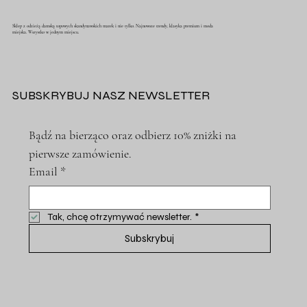
Sklep z odzieżą damską topowych skandynawskich marek i nie tylko. Najnowsze trendy, klasyka premium i moda
miejska. Wszystko w jednym miejscu.
SUBSKRYBUJ NASZ NEWSLETTER
Bądź na bierząco oraz odbierz 10% zniżki na 
pierwsze zamówienie.
Email
*
Tak, chcę otrzymywać newsletter.
*
Subskrybuj