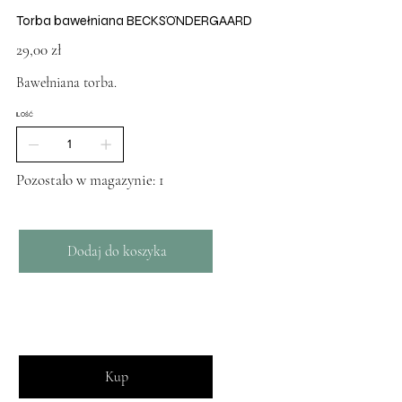
Torba bawełniana BECKSÖNDERGAARD
Cena
29,00 zł
Bawełniana torba.
ILOŚĆ
Pozostało w magazynie: 1
Dodaj do koszyka
Kup