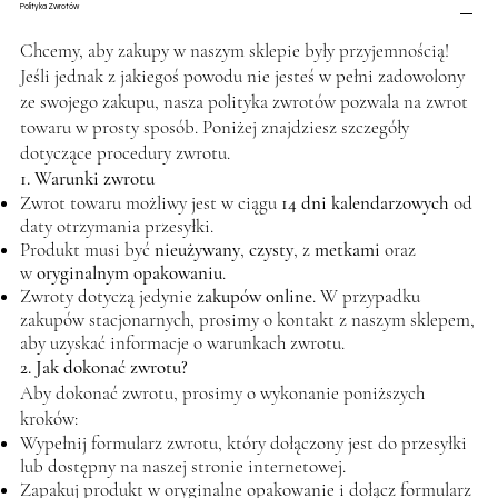
Polityka Zwrotów
Chcemy, aby zakupy w naszym sklepie były przyjemnością!
Jeśli jednak z jakiegoś powodu nie jesteś w pełni zadowolony
ze swojego zakupu, nasza polityka zwrotów pozwala na zwrot
towaru w prosty sposób. Poniżej znajdziesz szczegóły
dotyczące procedury zwrotu.
1. Warunki zwrotu
Zwrot towaru możliwy jest w ciągu
14 dni kalendarzowych
od
daty otrzymania przesyłki.
Produkt musi być
nieużywany
,
czysty
, z
metkami
oraz
w
oryginalnym opakowaniu
.
Zwroty dotyczą jedynie
zakupów online
. W przypadku
zakupów stacjonarnych, prosimy o kontakt z naszym sklepem,
aby uzyskać informacje o warunkach zwrotu.
2. Jak dokonać zwrotu?
Aby dokonać zwrotu, prosimy o wykonanie poniższych
kroków:
Wypełnij formularz zwrotu, który dołączony jest do przesyłki
lub dostępny na naszej stronie internetowej.
Zapakuj produkt w oryginalne opakowanie i dołącz formularz