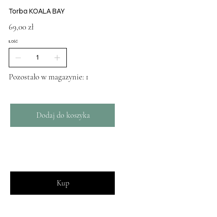
Torba KOALA BAY
Cena
69,00 zł
ILOŚĆ
Pozostało w magazynie: 1
Dodaj do koszyka
Kup