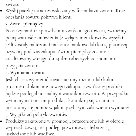
zwrotu.
Wyślij paczkę na adres wskazany w formularzu zwrotu. Koszt
odesłania towaru pokrywa
klient
.
3. Zwrot pieniędzy
Po otrzymaniu i sprawdzeniu zwróconego towaru, zwrócimy
pełną wartość zamówienia (z wyłączeniem kosztów wysyłki,
jeśli zostały naliczone) na konto bankowe lub kartę płatniczą
używaną podczas zakupu. Zwrot pieniędzy zostanie
zrealizowany w ciągu
do 14 dni roboczych
od momentu
przyjęcia zwrotu.
4. Wymiana towaru
Jeśli chcesz wymienić towar na inny rozmiar lub kolor,
prosimy o dokonanie nowego zakupu, a zwrócony produkt
będzie podlegał normalnym warunkom zwrotu. W przypadku
wymiany na ten sam produkt, skontaktuj się z nami, a
postaramy się pomóc w jak najszybszym załatwieniu wymiany.
5. Wyjątki od polityki zwrotów
Produkty zakupione w promocji, przecenione lub w ofercie
wyprzedażowej, nie podlegają zwrotowi, chyba że są
uszkodzone lub wadliwe.