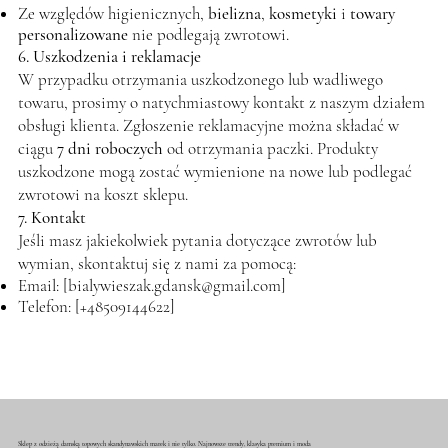
Ze względów higienicznych,
bielizna
,
kosmetyki
i
towary
personalizowane
nie podlegają zwrotowi.
6. Uszkodzenia i reklamacje
W przypadku otrzymania uszkodzonego lub wadliwego
towaru, prosimy o natychmiastowy kontakt z naszym działem
obsługi klienta. Zgłoszenie reklamacyjne można składać w
ciągu
7 dni roboczych
od otrzymania paczki. Produkty
uszkodzone mogą zostać wymienione na nowe lub podlegać
zwrotowi na koszt sklepu.
7. Kontakt
Jeśli masz jakiekolwiek pytania dotyczące zwrotów lub
wymian, skontaktuj się z nami za pomocą:
Email: [
bialywieszak.gdansk@gmail.com
]
Telefon: [+48509144622]
Sklep z odzieżą damską topowych skandynawskich marek i nie tylko. Najnowsze trendy, klasyka premium i moda