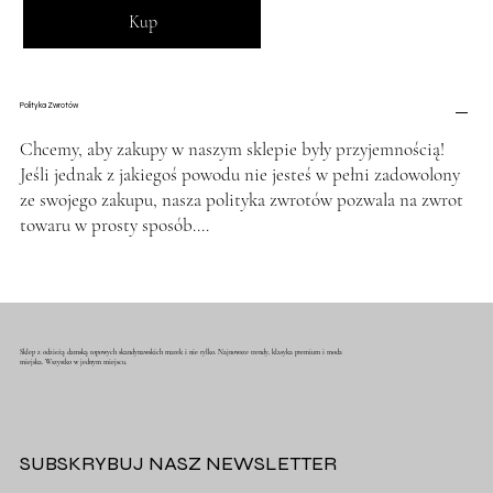
Kup
Polityka Zwrotów
Chcemy, aby zakupy w naszym sklepie były przyjemnością!
Jeśli jednak z jakiegoś powodu nie jesteś w pełni zadowolony
ze swojego zakupu, nasza polityka zwrotów pozwala na zwrot
towaru w prosty sposób....
Sklep z odzieżą damską topowych skandynawskich marek i nie tylko. Najnowsze trendy, klasyka premium i moda
miejska. Wszystko w jednym miejscu.
SUBSKRYBUJ NASZ NEWSLETTER