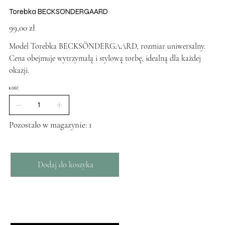
Torebka BECKSÖNDERGAARD
Cena
99,00 zł
Model Torebka BECKSÖNDERGAARD, rozmiar uniwersalny.
Cena obejmuje wytrzymałą i stylową torbę, idealną dla każdej
okazji.
ILOŚĆ
Pozostało w magazynie: 1
Dodaj do koszyka