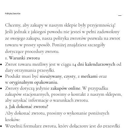
Polityka Zwrotów
Chcemy, aby zakupy w naszym sklepie były przyjemnością!
Jeśli jednak z jakiegoś powodu nie jesteś w pełni zadowolony
ze swojego zakupu, nasza polityka zwrotów pozwala na zwrot
towaru w prosty sposób. Poniżej znajdziesz szczegóły
dotyczące procedury zwrotu.
1. Warunki zwrotu
Zwrot towaru możliwy jest w ciągu
14 dni kalendarzowych
od
daty otrzymania przesyłki.
Produkt musi być
nieużywany
,
czysty
, z
metkami
oraz
w
oryginalnym opakowaniu
.
Zwroty dotyczą jedynie
zakupów online
. W przypadku
zakupów stacjonarnych, prosimy o kontakt z naszym sklepem,
aby uzyskać informacje o warunkach zwrotu.
2. Jak dokonać zwrotu?
Aby dokonać zwrotu, prosimy o wykonanie poniższych
kroków:
Wypełnij formularz zwrotu, który dołączony jest do przesyłki