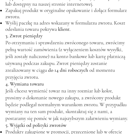
lub dostępny na naszej stronie internetowej.
Zapakuj produkt w oryginalne opakowanie i dołącz formularz
zwrotu.
Wyślij paczkę na adres wskazany w formularzu zwrotu. Koszt
odesłania towaru pokrywa
klient
.
3. Zwrot pieniędzy
Po otrzymaniu i sprawdzeniu zwróconego towaru, zwrócimy
pełną wartość zamówienia (z wyłączeniem kosztów wysyłki,
jeśli zostały naliczone) na konto bankowe lub kartę płatniczą
używaną podczas zakupu. Zwrot pieniędzy zostanie
zrealizowany w ciągu
do 14 dni roboczych
od momentu
przyjęcia zwrotu.
4. Wymiana towaru
Jeśli chcesz wymienić towar na inny rozmiar lub kolor,
prosimy o dokonanie nowego zakupu, a zwrócony produkt
będzie podlegał normalnym warunkom zwrotu. W przypadku
wymiany na ten sam produkt, skontaktuj się z nami, a
postaramy się pomóc w jak najszybszym załatwieniu wymiany.
5. Wyjątki od polityki zwrotów
Produkty zakupione w promocji, przecenione lub w ofercie