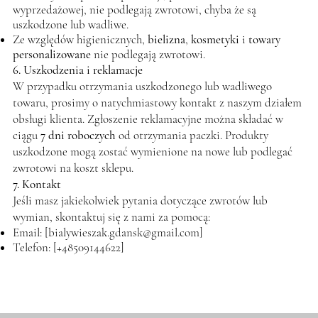
wyprzedażowej, nie podlegają zwrotowi, chyba że są
uszkodzone lub wadliwe.
Ze względów higienicznych,
bielizna
,
kosmetyki
i
towary
personalizowane
nie podlegają zwrotowi.
6. Uszkodzenia i reklamacje
W przypadku otrzymania uszkodzonego lub wadliwego
towaru, prosimy o natychmiastowy kontakt z naszym działem
obsługi klienta. Zgłoszenie reklamacyjne można składać w
ciągu
7 dni roboczych
od otrzymania paczki. Produkty
uszkodzone mogą zostać wymienione na nowe lub podlegać
zwrotowi na koszt sklepu.
7. Kontakt
Jeśli masz jakiekolwiek pytania dotyczące zwrotów lub
wymian, skontaktuj się z nami za pomocą:
Email: [
bialywieszak.gdansk@gmail.com
]
Telefon: [+48509144622]