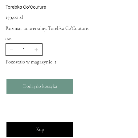
Torebka Co’Couture
Cena
139,00 zł
Rozmiar uniwersalny. Torebka Co’Couture.
ILOŚĆ
Pozostało w magazynie: 1
Dodaj do koszyka
Kup