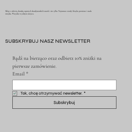
Sklep z odzieżą damską topowych skandynawskich marek i nie tylko. Najnowsze trendy, klasyka premium i moda
miejska. Wszystko w jednym miejscu.
SUBSKRYBUJ NASZ NEWSLETTER
Bądź na bierząco oraz odbierz 10% zniżki na 
pierwsze zamówienie.
Email
*
Tak, chcę otrzymywać newsletter.
*
Subskrybuj