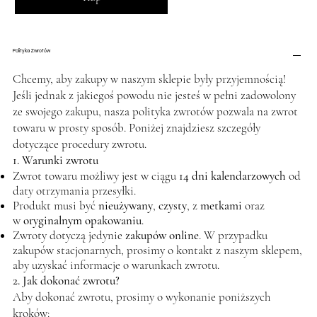
Polityka Zwrotów
Chcemy, aby zakupy w naszym sklepie były przyjemnością!
Jeśli jednak z jakiegoś powodu nie jesteś w pełni zadowolony
ze swojego zakupu, nasza polityka zwrotów pozwala na zwrot
towaru w prosty sposób. Poniżej znajdziesz szczegóły
dotyczące procedury zwrotu.
1. Warunki zwrotu
Zwrot towaru możliwy jest w ciągu
14 dni kalendarzowych
od
daty otrzymania przesyłki.
Produkt musi być
nieużywany
,
czysty
, z
metkami
oraz
w
oryginalnym opakowaniu
.
Zwroty dotyczą jedynie
zakupów online
. W przypadku
zakupów stacjonarnych, prosimy o kontakt z naszym sklepem,
aby uzyskać informacje o warunkach zwrotu.
2. Jak dokonać zwrotu?
Aby dokonać zwrotu, prosimy o wykonanie poniższych
kroków: