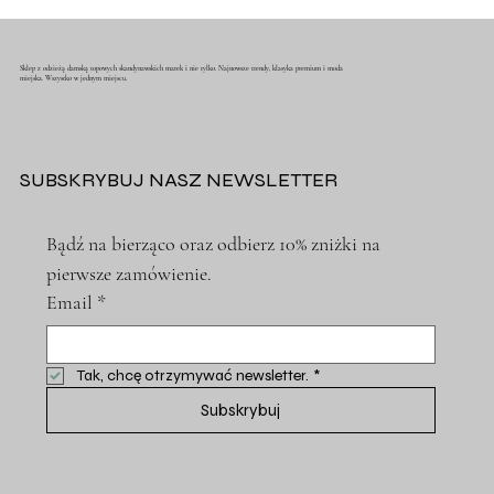
Sklep z odzieżą damską topowych skandynawskich marek i nie tylko. Najnowsze trendy, klasyka premium i moda
miejska. Wszystko w jednym miejscu.
SUBSKRYBUJ NASZ NEWSLETTER
Bądź na bierząco oraz odbierz 10% zniżki na 
pierwsze zamówienie.
Email
*
Tak, chcę otrzymywać newsletter.
*
Subskrybuj