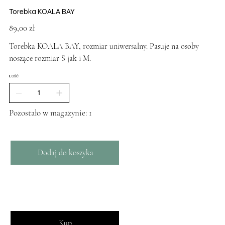
Torebka KOALA BAY
Cena
89,00 zł
Torebka KOALA BAY, rozmiar uniwersalny. Pasuje na osoby
noszące rozmiar S jak i M.
ILOŚĆ
Pozostało w magazynie: 1
Dodaj do koszyka
Kup