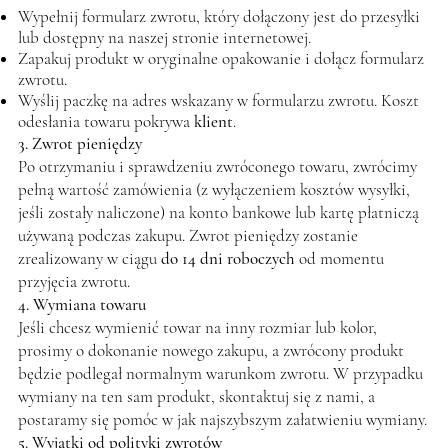
Wypełnij formularz zwrotu, który dołączony jest do przesyłki
lub dostępny na naszej stronie internetowej.
Zapakuj produkt w oryginalne opakowanie i dołącz formularz
zwrotu.
Wyślij paczkę na adres wskazany w formularzu zwrotu. Koszt
odesłania towaru pokrywa
klient
.
3. Zwrot pieniędzy
Po otrzymaniu i sprawdzeniu zwróconego towaru, zwrócimy
pełną wartość zamówienia (z wyłączeniem kosztów wysyłki,
jeśli zostały naliczone) na konto bankowe lub kartę płatniczą
używaną podczas zakupu. Zwrot pieniędzy zostanie
zrealizowany w ciągu
do 14 dni roboczych
od momentu
przyjęcia zwrotu.
4. Wymiana towaru
Jeśli chcesz wymienić towar na inny rozmiar lub kolor,
prosimy o dokonanie nowego zakupu, a zwrócony produkt
będzie podlegał normalnym warunkom zwrotu. W przypadku
wymiany na ten sam produkt, skontaktuj się z nami, a
postaramy się pomóc w jak najszybszym załatwieniu wymiany.
5. Wyjątki od polityki zwrotów