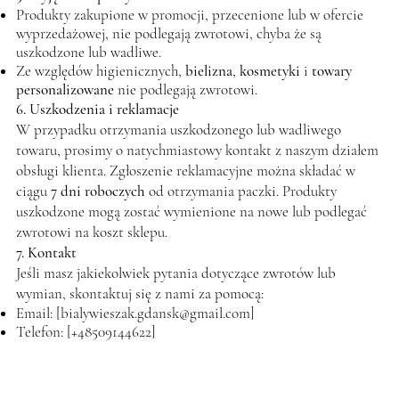
Produkty zakupione w promocji, przecenione lub w ofercie
wyprzedażowej, nie podlegają zwrotowi, chyba że są
uszkodzone lub wadliwe.
Ze względów higienicznych,
bielizna
,
kosmetyki
i
towary
personalizowane
nie podlegają zwrotowi.
6. Uszkodzenia i reklamacje
W przypadku otrzymania uszkodzonego lub wadliwego
towaru, prosimy o natychmiastowy kontakt z naszym działem
obsługi klienta. Zgłoszenie reklamacyjne można składać w
ciągu
7 dni roboczych
od otrzymania paczki. Produkty
uszkodzone mogą zostać wymienione na nowe lub podlegać
zwrotowi na koszt sklepu.
7. Kontakt
Jeśli masz jakiekolwiek pytania dotyczące zwrotów lub
wymian, skontaktuj się z nami za pomocą:
Email: [
bialywieszak.gdansk@gmail.com
]
Telefon: [+48509144622]