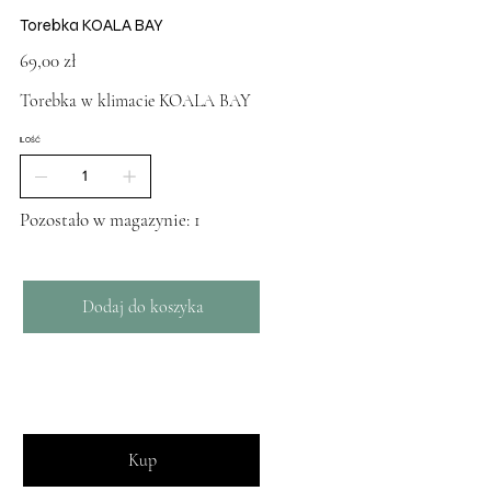
Torebka KOALA BAY
Cena
69,00 zł
Torebka w klimacie KOALA BAY
ILOŚĆ
Pozostało w magazynie: 1
Dodaj do koszyka
Kup