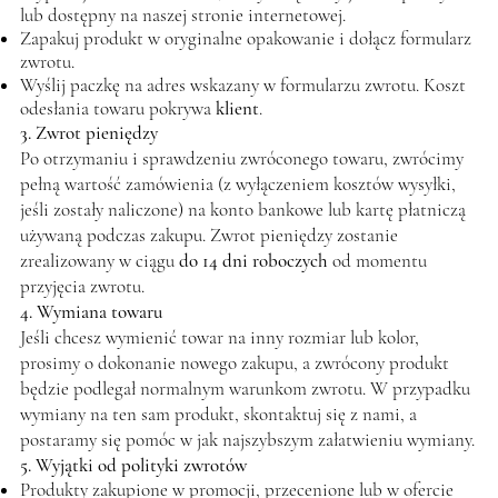
lub dostępny na naszej stronie internetowej.
Zapakuj produkt w oryginalne opakowanie i dołącz formularz
zwrotu.
Wyślij paczkę na adres wskazany w formularzu zwrotu. Koszt
odesłania towaru pokrywa
klient
.
3. Zwrot pieniędzy
Po otrzymaniu i sprawdzeniu zwróconego towaru, zwrócimy
pełną wartość zamówienia (z wyłączeniem kosztów wysyłki,
jeśli zostały naliczone) na konto bankowe lub kartę płatniczą
używaną podczas zakupu. Zwrot pieniędzy zostanie
zrealizowany w ciągu
do 14 dni roboczych
od momentu
przyjęcia zwrotu.
4. Wymiana towaru
Jeśli chcesz wymienić towar na inny rozmiar lub kolor,
prosimy o dokonanie nowego zakupu, a zwrócony produkt
będzie podlegał normalnym warunkom zwrotu. W przypadku
wymiany na ten sam produkt, skontaktuj się z nami, a
postaramy się pomóc w jak najszybszym załatwieniu wymiany.
5. Wyjątki od polityki zwrotów
Produkty zakupione w promocji, przecenione lub w ofercie