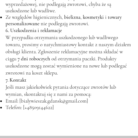
wyprzedażowej, nie podlegają zwrotowi, chyba że są
uszkodzone lub wadliwe.
Ze względów higienicznych,
bielizna
,
kosmetyki
i
towary
personalizowane
nie podlegają zwrotowi.
6. Uszkodzenia i reklamacje
W przypadku otrzymania uszkodzonego lub wadliwego
towaru, prosimy o natychmiastowy kontakt z naszym działem
obsługi klienta. Zgłoszenie reklamacyjne można składać w
ciągu
7 dni roboczych
od otrzymania paczki. Produkty
uszkodzone mogą zostać wymienione na nowe lub podlegać
zwrotowi na koszt sklepu.
7. Kontakt
Jeśli masz jakiekolwiek pytania dotyczące zwrotów lub
wymian, skontaktuj się z nami za pomocą:
Email: [
bialywieszak.gdansk@gmail.com
]
Telefon: [+48509144622]