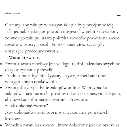
Polityka Zwrotów
Chcemy, aby zakupy w naszym sklepie były przyjemnością!
Jeśli jednak z jakiegoś powodu nie jesteś w pełni zadowolony
ze swojego zakupu, nasza polityka zwrotów pozwala na zwrot
towaru w prosty sposób. Poniżej znajdziesz szczegóły
dotyczące procedury zwrotu.
1. Warunki zwrotu
Zwrot towaru możliwy jest w ciągu
14 dni kalendarzowych
od
daty otrzymania przesyłki.
Produkt musi być
nieużywany
,
czysty
, z
metkami
oraz
w
oryginalnym opakowaniu
.
Zwroty dotyczą jedynie
zakupów online
. W przypadku
zakupów stacjonarnych, prosimy o kontakt z naszym sklepem,
aby uzyskać informacje o warunkach zwrotu.
2. Jak dokonać zwrotu?
Aby dokonać zwrotu, prosimy o wykonanie poniższych
kroków:
Wypełnij formularz zwrotu, który dołączony jest do przesyłki