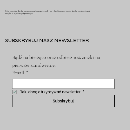
Sklep z odzieżą damską topowych skandynawskich marek i nie tylko. Najnowsze trendy, klasyka premium i moda
miejska. Wszystko w jednym miejscu.
SUBSKRYBUJ NASZ NEWSLETTER
Bądź na bierząco oraz odbierz 10% zniżki na 
pierwsze zamówienie.
Email
*
Tak, chcę otrzymywać newsletter.
*
Subskrybuj