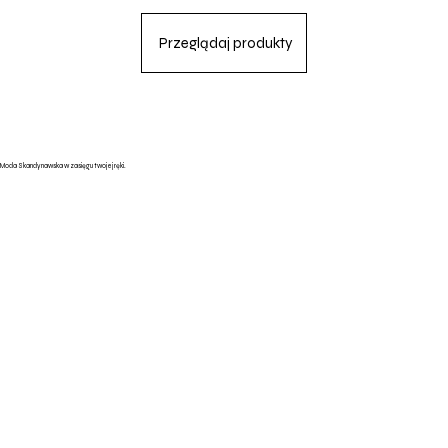
Przeglądaj produkty
Moda Skandynawska w zasięgu twojej ręki.